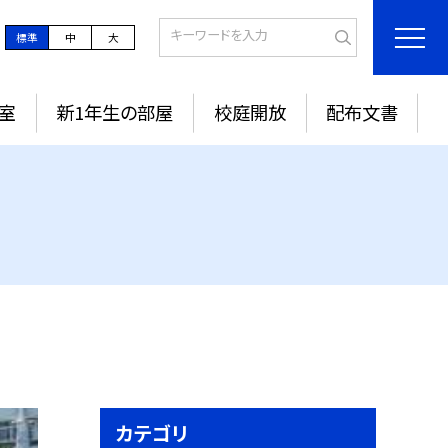
標準
中
大
室
新1年生の部屋
校庭開放
配布文書
カテゴリ