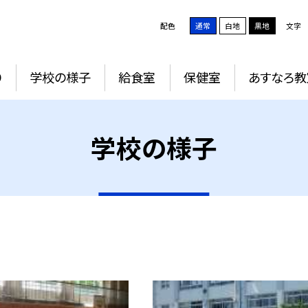
配色
通常
白地
黒地
文字
り
学校の様子
給食室
保健室
あすなろ教
学校の様子