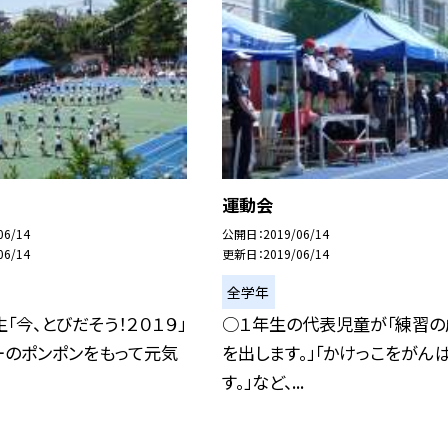
運動会
06/14
公開日
2019/06/14
06/14
更新日
2019/06/14
全学年
生「今、とびだそう！２０１９」
○１年生の代表児童が「練習の
ーのポンポンをもって元気
を出します。」「かけっこをがん
す。」など、...