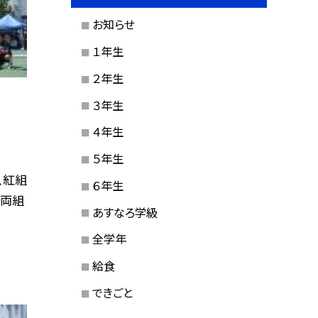
お知らせ
１年生
２年生
３年生
４年生
５年生
、紅組
６年生
。両組
あすなろ学級
全学年
給食
できごと