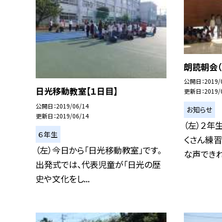
朗読朝会（
公開日
2019/
日光移動教室【１日目】
更新日
2019/
公開日
2019/06/14
お知らせ
更新日
2019/06/14
（左）２年
６年生
くさん練習
（左）今日から「日光移動教室」です。
な声できれ.
出発式では、代表児童が「日光の歴
史や文化をし...