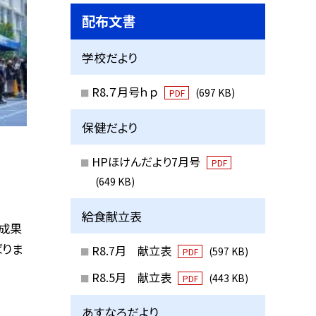
配布文書
学校だより
R8.７月号ｈｐ
(697 KB)
PDF
保健だより
HPほけんだより7月号
PDF
(649 KB)
給食献立表
成果
ばりま
R8.7月 献立表
(597 KB)
PDF
R8.5月 献立表
(443 KB)
PDF
あすなろだより