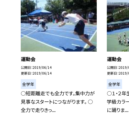
運動会
運動会
公開日
2019/06/14
公開日
2019/
更新日
2019/06/14
更新日
2019/
全学年
全学年
○短距離走でも全力です。集中力が
○１・２年
見事なスタートにつながります。 ○
学級カラ
全力で走りきっ...
に踊りま...