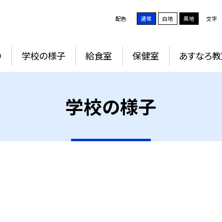
配色
通常
白地
黒地
文字
り
学校の様子
給食室
保健室
あすなろ教
学校の様子