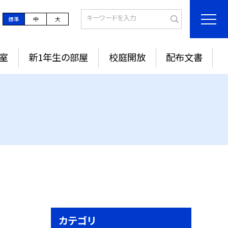
標準
中
大
室
新1年生の部屋
校庭開放
配布文書
カテゴリ