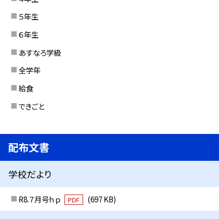
５年生
６年生
あすなろ学級
全学年
給食
できごと
配布文書
学校だより
R8.７月号ｈｐ
(697 KB)
PDF