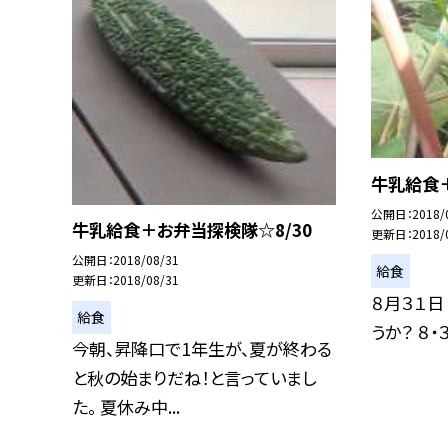
牛乳給食＋
公開日
2018/
牛乳給食＋お弁当探検隊☆8/30
更新日
2018/
公開日
2018/08/31
給食
更新日
2018/08/31
８月３１日
給食
うか？ ８・３
今朝、昇降口で1年生が、夏が終わる
と秋の始まりだね！と言っていまし
た。 夏休み中...