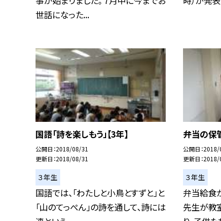
事が始まりました。 7月中に今までお
時）が発表..
世話になった...
国語「詩を楽しもう」【3年】
弁当の保管
公開日
2018/08/31
公開日
2018/
更新日
2018/08/31
更新日
2018/
３年生
３年生
国語では、「わたしと小鳥とすずと」と
弁当給食が
「山のてっぺん」の詩を通して、詩には
先生が教