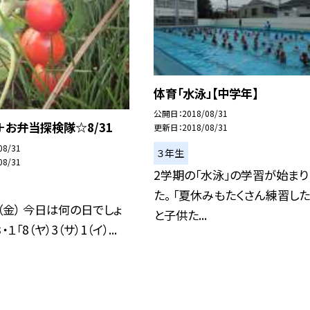
体育「水泳」【中学年】
公開日
2018/08/31
お弁当探検隊☆8/31
更新日
2018/08/31
08/31
３年生
08/31
2学期の「水泳」の学習が始まり
た。 「夏休みもたくさん練習した
（金） 今日は何の日でしょ
と子供た...
・１「8（ヤ）3（サ）1（イ）...