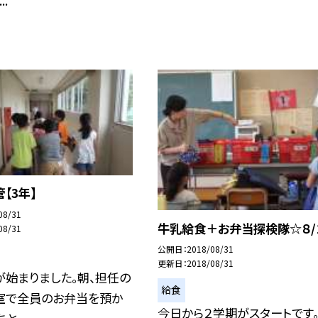
.
【3年】
08/31
牛乳給食＋お弁当探検隊☆８/
08/31
公開日
2018/08/31
更新日
2018/08/31
始まりました。朝、担任の
給食
室で全員のお弁当を預か
今日から２学期がスタートです。