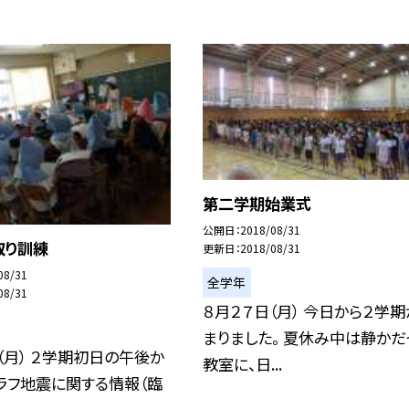
第二学期始業式
公開日
2018/08/31
取り訓練
更新日
2018/08/31
08/31
全学年
08/31
８月２７日（月） 今日から２学
まりました。 夏休み中は静かだ
（月） ２学期初日の午後か
教室に、日...
ラフ地震に関する情報（臨