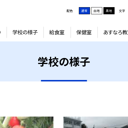
配色
通常
白地
黒地
文字
り
学校の様子
給食室
保健室
あすなろ教
学校の様子