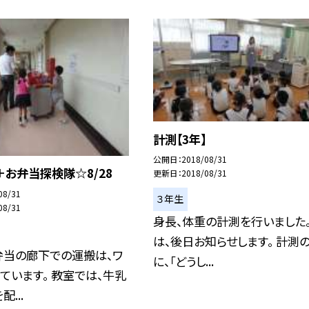
計測【3年】
公開日
2018/08/31
お弁当探検隊☆8/28
更新日
2018/08/31
08/31
３年生
08/31
身長、体重の計測を行いました
は、後日お知らせします。 計測
弁当の廊下での運搬は、ワ
に、「どうし...
ています。 教室では、牛乳
...