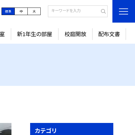
標準
中
大
室
新1年生の部屋
校庭開放
配布文書
カテゴリ