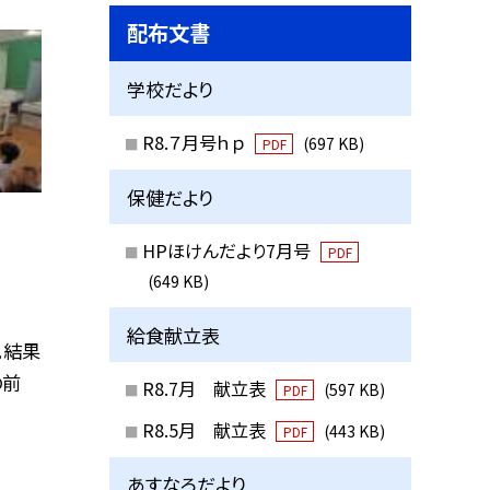
配布文書
学校だより
R8.７月号ｈｐ
(697 KB)
PDF
保健だより
HPほけんだより7月号
PDF
(649 KB)
給食献立表
。結果
の前
R8.7月 献立表
(597 KB)
PDF
R8.5月 献立表
(443 KB)
PDF
あすなろだより