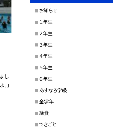
お知らせ
１年生
２年生
３年生
４年生
５年生
まし
６年生
よ。」
あすなろ学級
全学年
給食
できごと