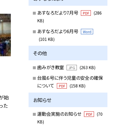
あすなろだより7月号
(286
PDF
KB)
あすなろだより6月号
Word
(101 KB)
その他
歯みがき教室
(263 KB)
JPG
台風６号に伴う児童の安全の確保
について
(158 KB)
PDF
期が始
お知らせ
った
運動会実施のお知らせ
(70
PDF
KB)