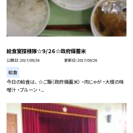
給食室探検隊☆９/２６☆政府備蓄米
公開日
2017/09/26
更新日
2017/09/26
給食
今日の給食は、 ☆ご飯（政府備蓄米） ・肉じゃが ・大根の味
噌汁 ・プルーン ・...