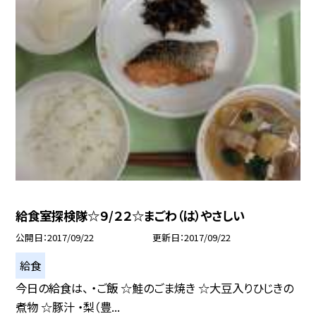
給食室探検隊☆９/２２☆まごわ（は）やさしい
公開日
2017/09/22
更新日
2017/09/22
給食
今日の給食は、 ・ご飯 ☆鮭のごま焼き ☆大豆入りひじきの
煮物 ☆豚汁 ・梨（豊...