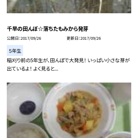
千早の田んぼ☆落ちたもみから発芽
公開日
2017/09/26
更新日
2017/09/26
５年生
稲刈り前の5年生が、田んぼで大発見！ いっぱい小さな芽が
出ているよ！ よく見ると...