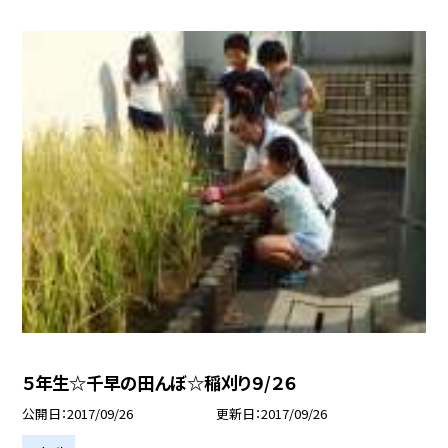
５年生☆千早の田んぼ☆稲刈り９/２６
公開日
2017/09/26
更新日
2017/09/26