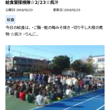
給食室探検隊☆２/２３☆呉汁
公開日
2018/02/23
更新日
2018/02/23
給食
今日の給食は、 ・ご飯 ・鮭の梅みそ焼き ・切り干し大根の煮
物 ☆呉汁 ・りんご...