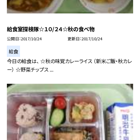
給食室探検隊☆１０/２４☆秋の食べ物
公開日
2017/10/24
更新日
2017/10/24
給食
今日の給食は、 ☆秋の味覚カレーライス （新米ご飯・秋カレ
ー） ☆野菜チップス ...