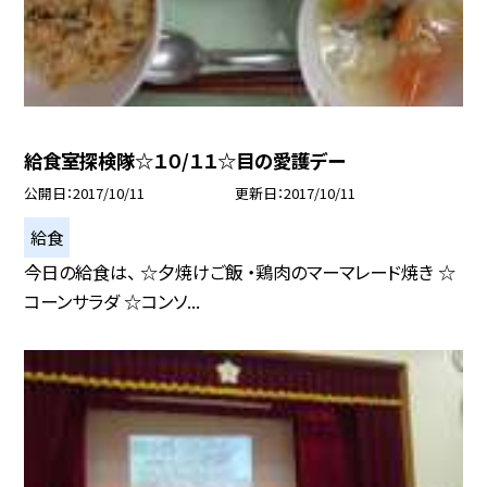
給食室探検隊☆１０/１１☆目の愛護デー
公開日
2017/10/11
更新日
2017/10/11
給食
今日の給食は、 ☆夕焼けご飯 ・鶏肉のマーマレード焼き ☆
コーンサラダ ☆コンソ...