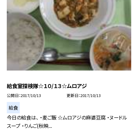
給食室探検隊☆１０/１３☆ムロアジ
公開日
2017/10/13
更新日
2017/10/13
給食
今日の給食は、 ・麦ご飯 ☆ムロアジの麻婆豆腐 ・ヌードル
スープ ・りんご(秋映...