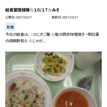
給食室探検隊☆１０/１７☆みそ
公開日
2017/10/17
更新日
2017/10/17
給食
今日の給食は、 ・ひじきご飯 ☆鮭の西京味噌焼き ・明日葉
の胡麻酢和え ☆じゃが...