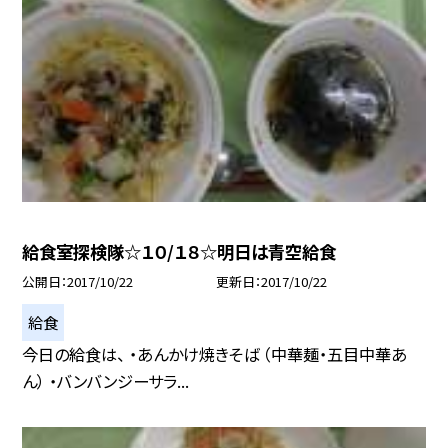
給食室探検隊☆１０/１８☆明日は青空給食
公開日
2017/10/22
更新日
2017/10/22
給食
今日の給食は、 ・あんかけ焼きそば （中華麺・五目中華あ
ん） ・バンバンジーサラ...