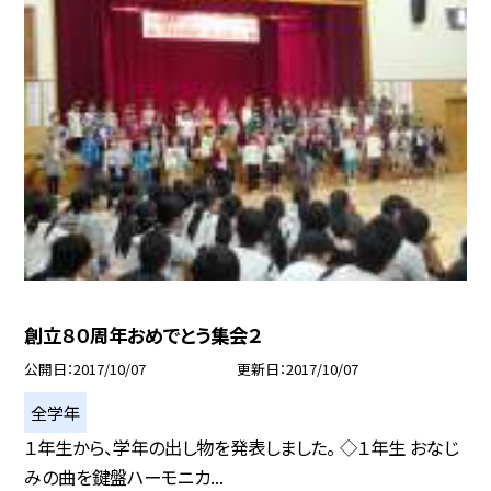
創立８０周年おめでとう集会２
公開日
2017/10/07
更新日
2017/10/07
全学年
１年生から、学年の出し物を発表しました。 ◇１年生 おなじ
みの曲を鍵盤ハーモニカ...