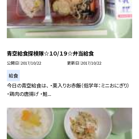
青空給食探検隊☆１０/１９☆弁当給食
公開日
2017/10/22
更新日
2017/10/22
給食
今日の青空給食は、 ・栗入りお赤飯（低学年：ミニおにぎり）
・鶏肉の唐揚げ ・鮭...