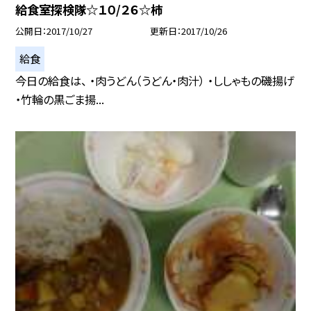
給食室探検隊☆１０/２６☆柿
公開日
2017/10/27
更新日
2017/10/26
給食
今日の給食は、 ・肉うどん（うどん・肉汁） ・ししゃもの磯揚げ
・竹輪の黒ごま揚...