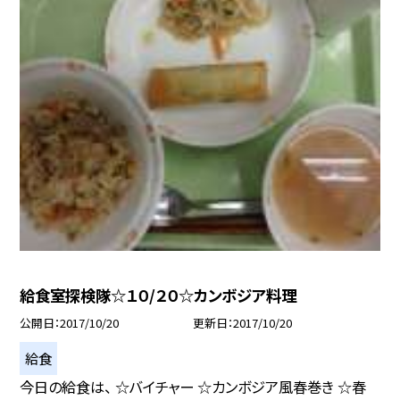
給食室探検隊☆１０/２０☆カンボジア料理
公開日
2017/10/20
更新日
2017/10/20
給食
今日の給食は、 ☆バイチャー ☆カンボジア風春巻き ☆春