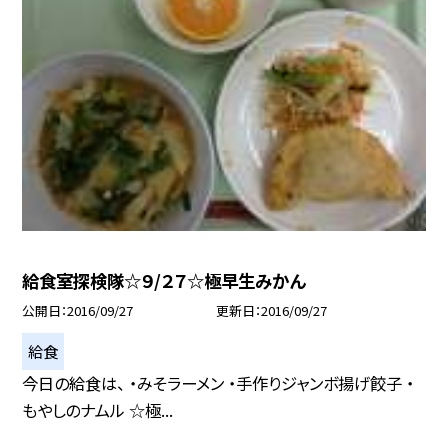
給食室探検隊☆９/２７☆極早生みかん
公開日
2016/09/27
更新日
2016/09/27
給食
今日の給食は、 ・みそラーメン ・手作りジャンボ揚げ餃子 ・
もやしのナムル ☆極...