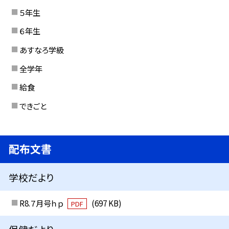
５年生
６年生
あすなろ学級
全学年
給食
できごと
配布文書
学校だより
R8.７月号ｈｐ
(697 KB)
PDF