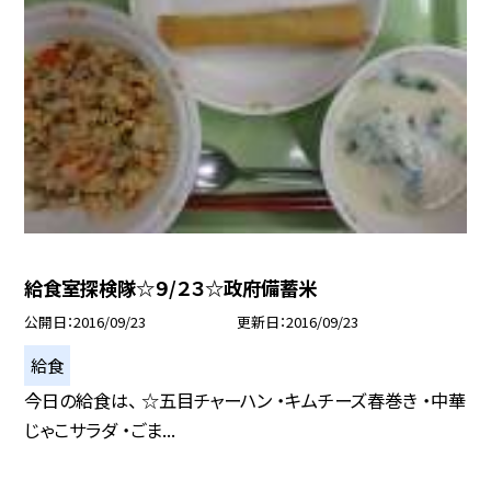
給食室探検隊☆９/２３☆政府備蓄米
公開日
2016/09/23
更新日
2016/09/23
給食
今日の給食は、 ☆五目チャーハン ・キムチーズ春巻き ・中華
じゃこサラダ ・ごま...