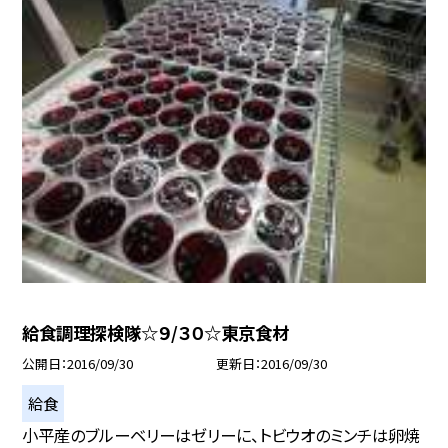
給食調理探検隊☆９/３０☆東京食材
公開日
2016/09/30
更新日
2016/09/30
給食
小平産のブルーベリーはゼリーに、トビウオのミンチは卵焼