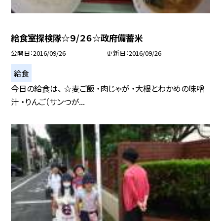
給食室探検隊☆９/２６☆政府備蓄米
公開日
2016/09/26
更新日
2016/09/26
給食
今日の給食は、 ☆麦ご飯 ・肉じゃが ・大根とわかめの味噌
汁 ・りんご（サンつが...