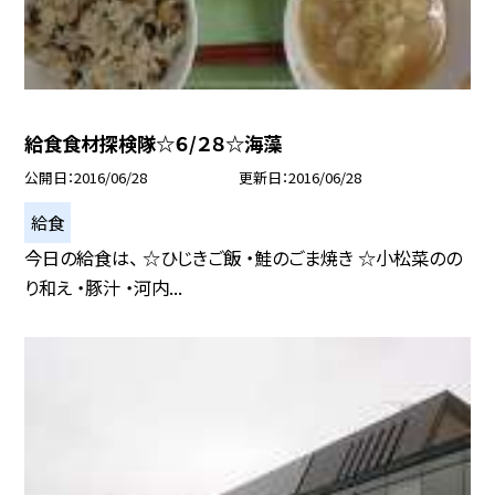
給食食材探検隊☆６/２８☆海藻
公開日
2016/06/28
更新日
2016/06/28
給食
今日の給食は、 ☆ひじきご飯 ・鮭のごま焼き ☆小松菜のの
り和え ・豚汁 ・河内...