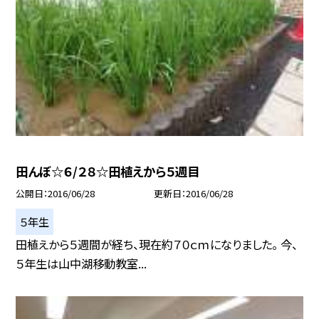
田んぼ☆６/２８☆田植えから５週目
公開日
2016/06/28
更新日
2016/06/28
５年生
田植えから５週間が経ち、現在約７０ｃｍになりました。 今、
５年生は山中湖移動教室...