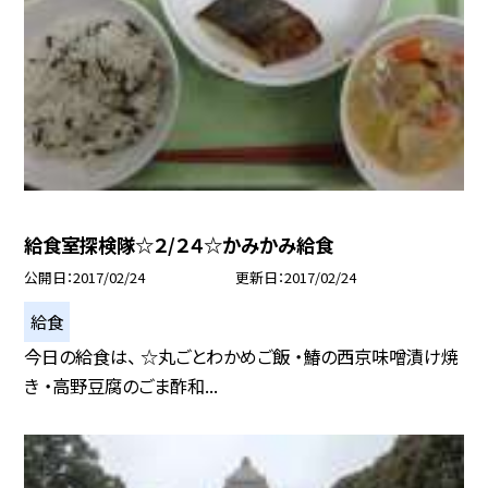
給食室探検隊☆２/２４☆かみかみ給食
公開日
2017/02/24
更新日
2017/02/24
給食
今日の給食は、 ☆丸ごとわかめご飯 ・鰆の西京味噌漬け焼
き ・高野豆腐のごま酢和...