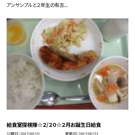
アンサンブルと２年生の有志...
給食室探検隊☆２/２０☆２月お誕生日給食
公開日
2017/02/21
更新日
2017/02/21