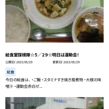
給食室探検隊☆５／２９☆明日は運動会！
公開日
2015/05/29
更新日
2015/05/29
給食
今日の給食は、 ・ご飯 ・スタミナすき焼き風煮物 ・大根の味
噌汁 ・運動会赤白ゼ...