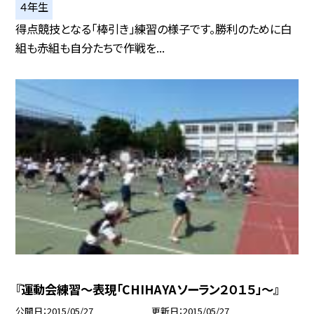
４年生
得点競技となる「棒引き」練習の様子です。勝利のために白
組も赤組も自分たちで作戦を...
『運動会練習〜表現「CHIHAYAソーラン２０１５」〜』
公開日
2015/05/27
更新日
2015/05/27