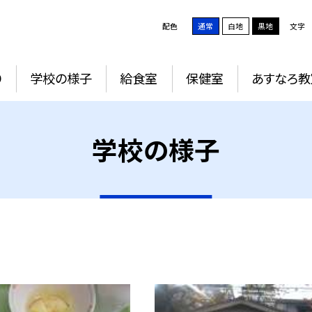
配色
通常
白地
黒地
文字
り
学校の様子
給食室
保健室
あすなろ教
学校の様子