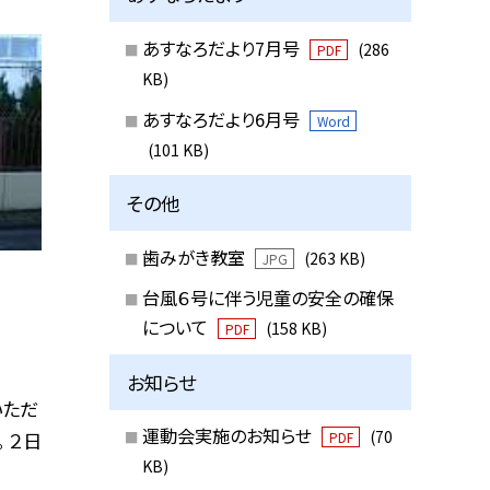
あすなろだより7月号
(286
PDF
KB)
あすなろだより6月号
Word
(101 KB)
その他
歯みがき教室
(263 KB)
JPG
台風６号に伴う児童の安全の確保
について
(158 KB)
PDF
お知らせ
いただ
運動会実施のお知らせ
(70
 ２日
PDF
KB)