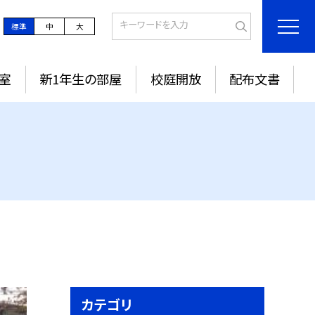
標準
中
大
室
新1年生の部屋
校庭開放
配布文書
カテゴリ