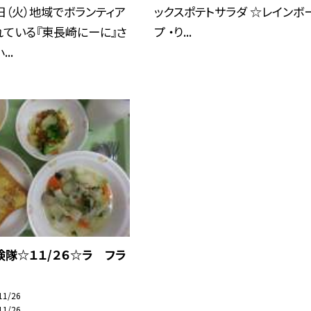
日（火）地域でボランティア
ックスポテトサラダ ☆レインボ
ている『東長崎にーに』さ
プ ・り...
..
隊☆１１/２６☆ラ フラ
11/26
11/26