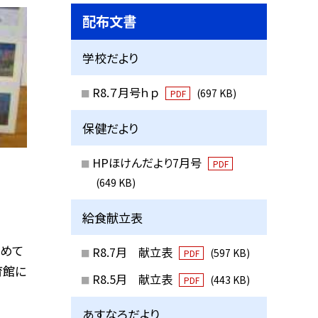
配布文書
学校だより
R8.７月号ｈｐ
(697 KB)
PDF
保健だより
HPほけんだより7月号
PDF
(649 KB)
給食献立表
初めて
R8.7月 献立表
(597 KB)
PDF
育館に
R8.5月 献立表
(443 KB)
PDF
あすなろだより