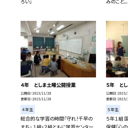
ろい」
みのこと...
４年 としま土曜公開授業
５年 と
公開日
2015/11/28
公開日
2015/
更新日
2015/11/28
更新日
2015/
４年生
５年生
総合的な学習の時間「守れ！千早の
５年１組 
まち」 １組・２組ともに学習センター
保健「心の