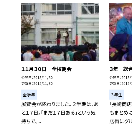
１１月３０日 全校朝会
３年 総
公開日
2015/11/30
公開日
2015/
更新日
2015/11/30
更新日
2015/
全学年
３年生
展覧会が終わりました。 ２学期は、あ
「長崎商店
と１７日。「まだ１７日ある」という気
もまとめに
持ちで、...
店街にグル.