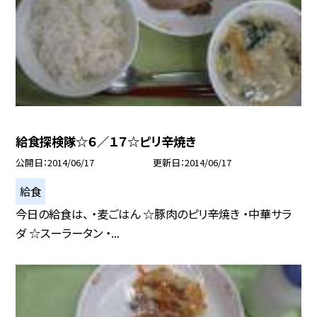
給食探検隊☆６／１７☆ピリ辛焼き
公開日
2014/06/17
更新日
2014/06/17
給食
今日の給食は、 ・麦ごはん ☆豚肉のピリ辛焼き ・中華サラ
ダ ☆スーラータン ・...