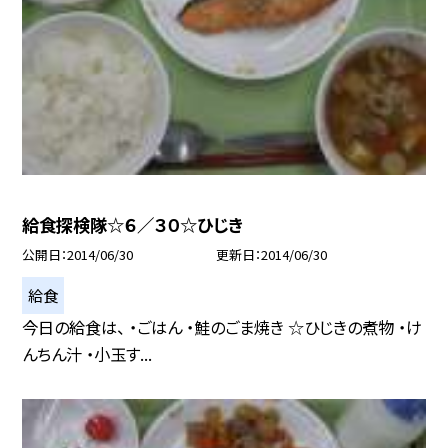
給食探検隊☆６／３０☆ひじき
公開日
2014/06/30
更新日
2014/06/30
給食
今日の給食は、 ・ごはん ・鮭のごま焼き ☆ひじきの煮物 ・け
んちん汁 ・小玉す...