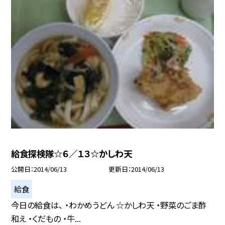
給食探検隊☆６／１３☆かしわ天
公開日
2014/06/13
更新日
2014/06/13
給食
今日の給食は、 ・わかめうどん ☆かしわ天 ・野菜のごま酢
和え ・くだもの ・牛...