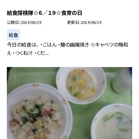
給食探検隊☆６／１９☆食育の日
公開日
2014/06/19
更新日
2014/06/19
給食
今日の給食は、 ・ごはん ・鰆の幽庵焼き ☆キャベツの梅和
え ・つくね汁 ・くだ...