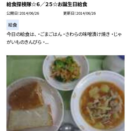
給食探検隊☆６／２５☆お誕生日給食
公開日
2014/06/26
更新日
2014/06/26
給食
今日の給食は、 ・ごまごはん ・さわらの味噌漬け焼き ・じゃ
がいものきんぴら ・...