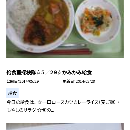
給食室探検隊☆５／２９☆かみかみ給食
公開日
2014/05/29
更新日
2014/05/29
給食
今日の給食は、 ☆一口ロースカツカレーライス（麦ご飯） ・
もやしのサラダ ☆旬の...