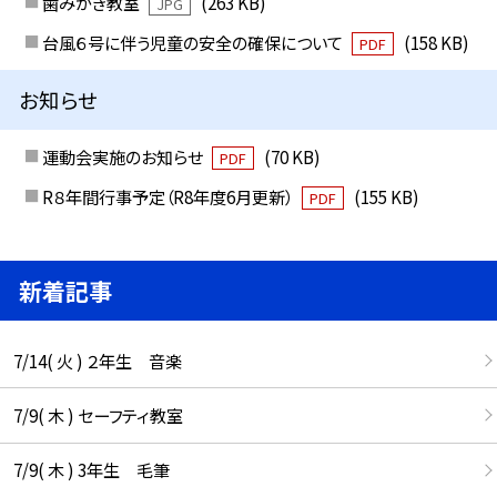
歯みがき教室
(263 KB)
JPG
台風６号に伴う児童の安全の確保について
(158 KB)
PDF
お知らせ
運動会実施のお知らせ
(70 KB)
PDF
R８年間行事予定（R8年度6月更新）
(155 KB)
PDF
新着記事
7/14( 火 ) ２年生 音楽
7/9( 木 ) セーフティ教室
7/9( 木 ) 3年生 毛筆