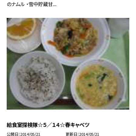
のナムル ・雪中貯蔵甘...
給食室探検隊☆５／１４☆春キャベツ
公開日
2014/05/21
更新日
2014/05/21