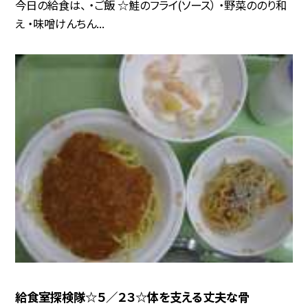
今日の給食は、 ・ご飯 ☆鮭のフライ(ソース） ・野菜ののり和
え ・味噌けんちん...
給食室探検隊☆５／２３☆体を支える丈夫な骨