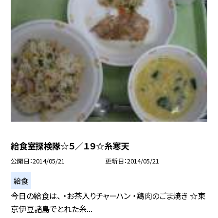
給食室探検隊☆５／１９☆糸寒天
公開日
2014/05/21
更新日
2014/05/21
給食
今日の給食は、 ・お茶入りチャーハン ・鶏肉のごま焼き ☆東
京伊豆諸島でとれた糸...