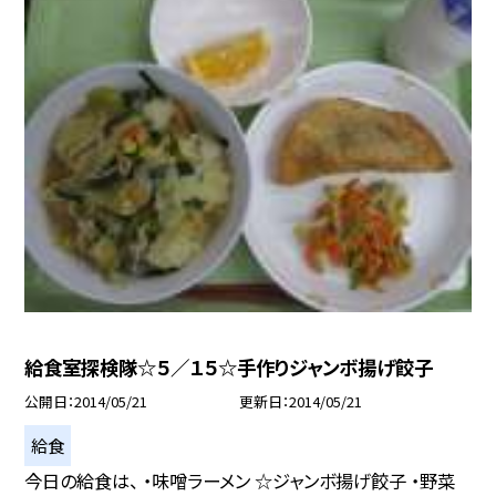
給食室探検隊☆５／１５☆手作りジャンボ揚げ餃子
公開日
2014/05/21
更新日
2014/05/21
給食
今日の給食は、 ・味噌ラーメン ☆ジャンボ揚げ餃子 ・野菜