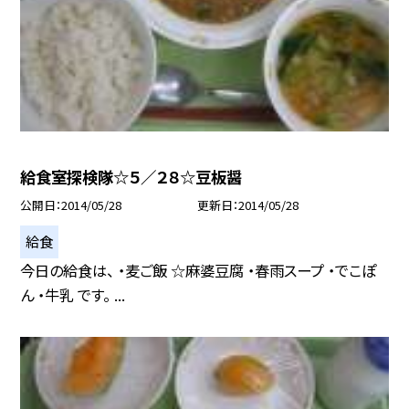
給食室探検隊☆５／２８☆豆板醤
公開日
2014/05/28
更新日
2014/05/28
給食
今日の給食は、 ・麦ご飯 ☆麻婆豆腐 ・春雨スープ ・でこぽ
ん ・牛乳 です。 ...