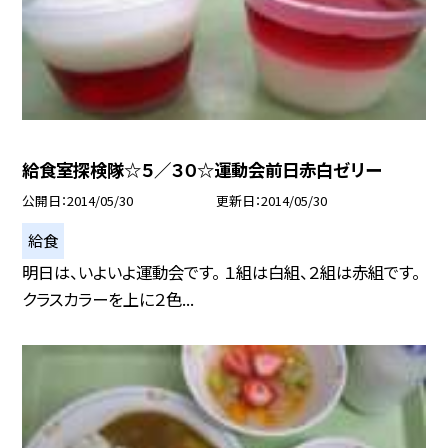
給食室探検隊☆５／３０☆運動会前日赤白ゼリー
公開日
2014/05/30
更新日
2014/05/30
給食
明日は、いよいよ運動会です。 １組は白組、２組は赤組です。
クラスカラーを上に２色...