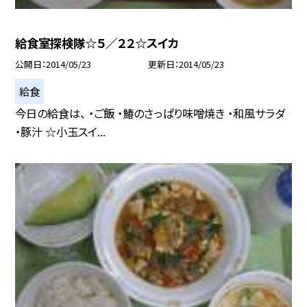
給食室探検隊☆５／２２☆スイカ
公開日
2014/05/23
更新日
2014/05/23
給食
今日の給食は、 ・ご飯 ・鰆のさっぱり味噌焼き ・和風サラダ
・豚汁 ☆小玉スイ...