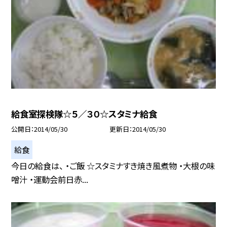
給食室探検隊☆５／３０☆スタミナ給食
公開日
2014/05/30
更新日
2014/05/30
給食
今日の給食は、 ・ご飯 ☆スタミナすき焼き風煮物 ・大根の味
噌汁 ・運動会前日赤...