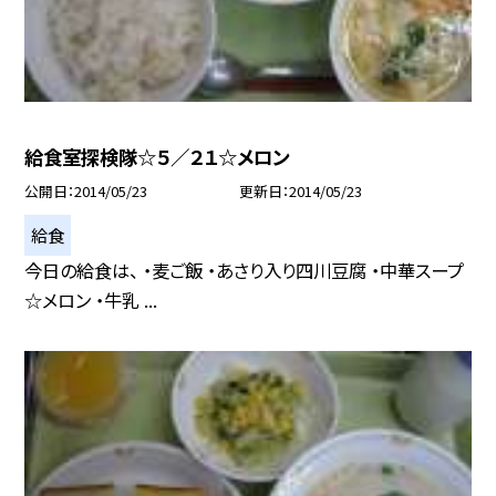
給食室探検隊☆５／２１☆メロン
公開日
2014/05/23
更新日
2014/05/23
給食
今日の給食は、 ・麦ご飯 ・あさり入り四川豆腐 ・中華スープ
☆メロン ・牛乳 ...