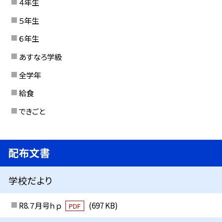
４年生
５年生
６年生
あすなろ学級
全学年
給食
できごと
配布文書
学校だより
R8.７月号ｈｐ
(697 KB)
PDF