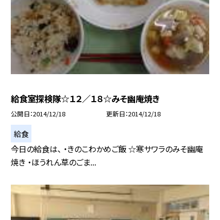
給食室探検隊☆１２／１８☆みそ幽庵焼き
公開日
2014/12/18
更新日
2014/12/18
給食
今日の給食は、 ・きのこわかめご飯 ☆寒サワラのみそ幽庵
焼き ・ほうれん草のごま...