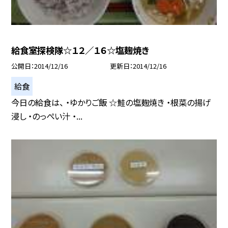
給食室探検隊☆１２／１６☆塩麹焼き
公開日
2014/12/16
更新日
2014/12/16
給食
今日の給食は、 ・ゆかりご飯 ☆鮭の塩麹焼き ・根菜の揚げ
浸し ・のっぺい汁 ・...