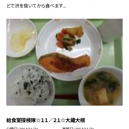
どで渋を抜いてから食べます...
給食室探検隊☆１１／２１☆大蔵大根
公開日
2014/11/21
更新日
2014/11/21