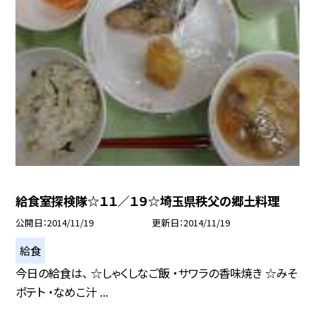
給食室探検隊☆１１／１９☆埼玉県秩父の郷土料理
公開日
2014/11/19
更新日
2014/11/19
給食
今日の給食は、 ☆しゃくしなご飯 ・サワラの香味焼き ☆みそ
ポテト ・なめこ汁 ...