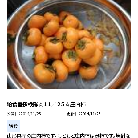
給食室探検隊☆１１／２５☆庄内柿
公開日
2014/11/25
更新日
2014/11/25
給食
山形県産の庄内柿です。もともと庄内柿は渋柿です。焼酎な