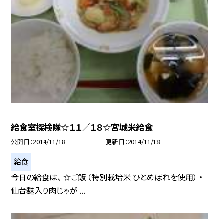
給食室探検隊☆１１／１８☆宮城米給食
公開日
2014/11/18
更新日
2014/11/18
給食
今日の給食は、 ☆ご飯 （特別栽培米 ひとめぼれを使用） ・
仙台麩入り肉じゃが ...