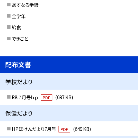
あすなろ学級
全学年
給食
できごと
配布文書
学校だより
R8.７月号ｈｐ
(697 KB)
PDF
保健だより
HPほけんだより7月号
(649 KB)
PDF