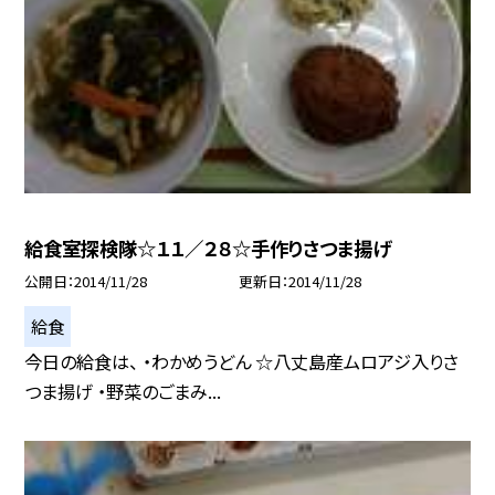
給食室探検隊☆１１／２８☆手作りさつま揚げ
公開日
2014/11/28
更新日
2014/11/28
給食
今日の給食は、 ・わかめうどん ☆八丈島産ムロアジ入りさ
つま揚げ ・野菜のごまみ...