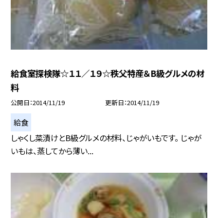
給食室探検隊☆１１／１９☆秩父特産＆B級グルメの材
料
公開日
2014/11/19
更新日
2014/11/19
給食
しゃくし菜漬けとB級グルメの材料、じゃがいもです。 じゃが
いもは、蒸してから薄い...