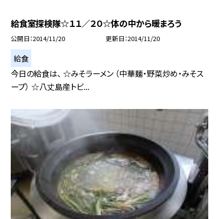
給食室探検隊☆１１／２０☆体の中から暖まろう
公開日
2014/11/20
更新日
2014/11/20
給食
今日の給食は、 ☆みそラーメン （中華麺・野菜炒め・みそス
ープ） ☆八丈島産トビ...