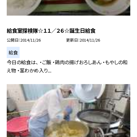
給食室探検隊☆１１／２６☆誕生日給食
公開日
2014/11/26
更新日
2014/11/26
給食
今日の給食は、 ・ご飯 ・鶏肉の揚げおろしあん ・もやしの和
え物 ・茎わかめ入り...