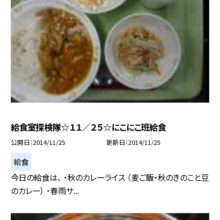
給食室探検隊☆１１／２５☆にこにこ班給食
公開日
2014/11/25
更新日
2014/11/25
給食
今日の給食は、 ・秋のカレーライス （麦ご飯・秋のきのこと豆
のカレー） ・春雨サ...