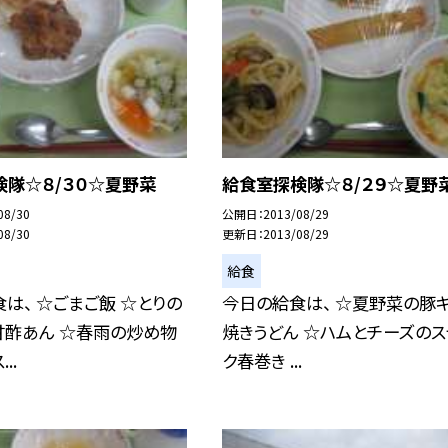
検隊☆８/３０☆夏野菜
給食室探検隊☆８/２９☆夏野
08/30
公開日
2013/08/29
08/30
更新日
2013/08/29
給食
は、 ☆ごまご飯 ☆とりの
今日の給食は、 ☆夏野菜の豚
甘酢あん ☆春雨の炒め物
焼きうどん ☆ハムとチーズのス
..
ク春巻き ...