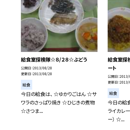
給食室探検隊☆８/２８☆ぶどう
給食室探検
ート
公開日
2013/08/28
更新日
2013/08/28
公開日
2013/
更新日
2013/
給食
給食
今日の給食は、 ☆ゆかりごはん ☆サ
ワラのさっぱり焼き ☆ひじきの煮物
今日の給食
☆さつま...
ライカレー
ー） ☆...