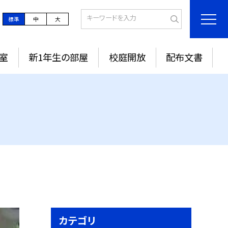
標準
中
大
室
新1年生の部屋
校庭開放
配布文書
カテゴリ