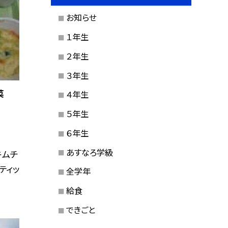
お知らせ
１年生
２年生
３年生
菜
４年生
５年生
６年生
あすなろ学級
キムチ
ティッ
全学年
給食
できごと