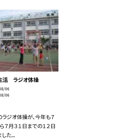
生活 ラジオ体操
08/06
08/06
のラジオ体操が、今年も７
ら７月３１日までの１２日
た...