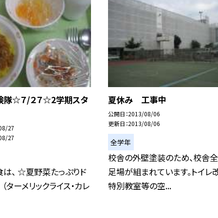
隊☆７/２７☆2学期スタ
夏休み 工事中
公開日
2013/08/06
更新日
2013/08/06
08/27
08/27
全学年
校舎の外壁塗装のため、校舎
は、 ☆夏野菜たっぷりド
足場が組まれています。トイレ改
 （ターメリックライス・カレ
特別教室等の空...