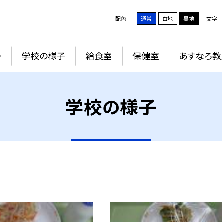
配色
通常
白地
黒地
文字
り
学校の様子
給食室
保健室
あすなろ教
学校の様子