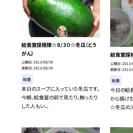
給食室探検隊☆８/３０☆冬瓜（とう
がん）
給食室探
公開日
2013/08/30
公開日
2013/
更新日
2013/08/30
更新日
2013/
給食
給食
本日のスープに入っていた冬瓜です。
今日の給食
今朝、給食室の前で見たり、触ったり
から揚げ
した人もい...
☆冬瓜のス.