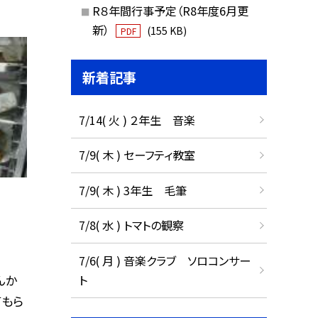
R８年間行事予定（R8年度6月更
新）
(155 KB)
PDF
新着記事
7/14( 火 ) ２年生 音楽
7/9( 木 ) セーフティ教室
7/9( 木 ) 3年生 毛筆
7/8( 水 ) トマトの観察
7/6( 月 ) 音楽クラブ ソロコンサー
んか
ト
てもら