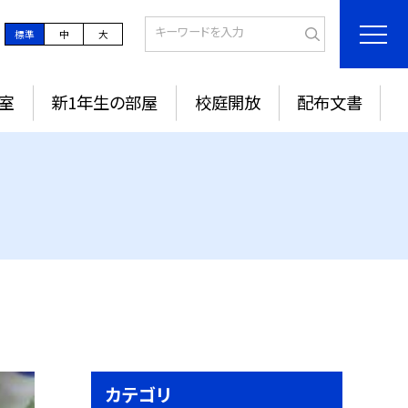
標準
中
大
室
新1年生の部屋
校庭開放
配布文書
カテゴリ