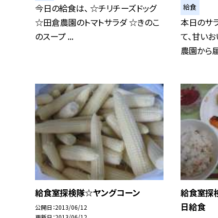
給食
今日の給食は、 ☆チリチーズドッグ
☆田倉農園のトマトサラダ ☆きのこ
本日のサラ
のスープ ...
て、甘いお
農園から届け
給食室探検隊☆ヤングコーン
給食室探検
日給食
公開日
2013/06/12
更新日
2013/06/12