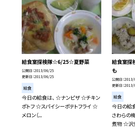
給食室探検隊☆6/25☆夏野菜
給食室探検
も
公開日
2013/06/25
更新日
2013/06/25
公開日
2013/
更新日
2013/
給食
給食
今日の給食は、 ☆ナンピザ ☆チキン
ポトフ ☆スパイシーポテトフライ ☆
今日の給食
メロン（...
さわらの
煮物 ☆沢煮