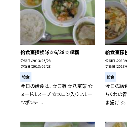
給食室探検隊☆6/28☆収穫
給食室探検
公開日
2013/06/28
公開日
2013/
更新日
2013/06/28
更新日
2013/
給食
給食
今日の給食は、 ☆ご飯 ☆八宝菜 ☆
今日の給食
ヌードルスープ ☆メロン入りフルー
ちくわの青
ツポンチ ...
ま揚げ ☆..