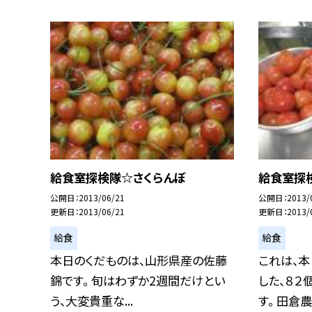
給食室探検隊☆さくらんぼ
給食室探
公開日
2013/06/21
公開日
2013/
更新日
2013/06/21
更新日
2013/
給食
給食
本日のくだものは、山形県産の佐藤
これは、本
錦です。 旬はわずか2週間だけとい
した、８２
う、大変貴重な...
す。 田倉農.