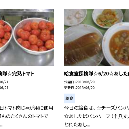
検隊☆完熟トマト
給食室探検隊☆6/20☆あした
06/21
公開日
2013/06/20
06/21
更新日
2013/06/20
給食
日トマト肉じゃが用に使用
今日の給食は、 ☆チーズパンハ
個ものたくさんのトマトで
☆あしたばパンハーフ （↑八丈
..
とれたあし...