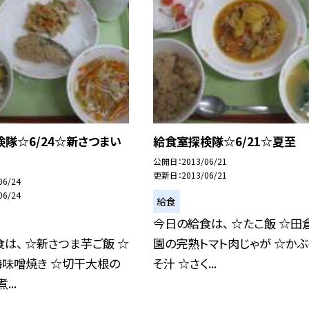
隊☆6/24☆新さつまい
給食室探検隊☆6/21☆夏至
公開日
2013/06/21
更新日
2013/06/21
06/24
06/24
給食
今日の給食は、 ☆たこ飯 ☆田
は、 ☆新さつま芋ご飯 ☆
園の完熟トマト肉じゃが ☆か
梅味噌焼き ☆切干大根の
そ汁 ☆さく...
...