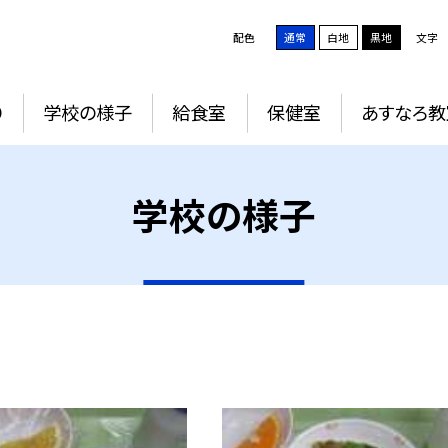
配色
通常
白地
黒地
文字
り
学校の様子
給食室
保健室
あすなろ教
学校の様子