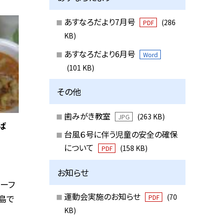
あすなろだより7月号
(286
PDF
KB)
あすなろだより6月号
Word
(101 KB)
その他
歯みがき教室
(263 KB)
JPG
ば
台風６号に伴う児童の安全の確保
について
(158 KB)
PDF
お知らせ
ーフ
運動会実施のお知らせ
(70
島で
PDF
KB)