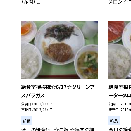
（赤肉） ...
メロン ☆牛.
給食室探検隊☆6/17☆グリーンア
給食室探検
スパラガス
ーターメロ
公開日
2013/06/17
公開日
2013/
更新日
2013/06/17
更新日
2013/
給食
給食
今日の給食は、 ☆ご飯 ☆鶏肉の揚
今日の給食