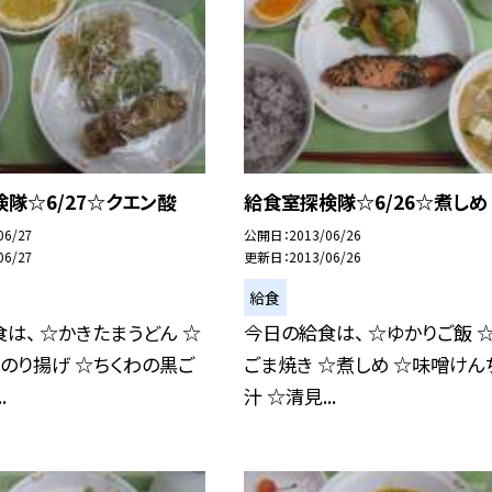
隊☆6/27☆クエン酸
給食室探検隊☆6/26☆煮しめ
06/27
公開日
2013/06/26
06/27
更新日
2013/06/26
給食
は、 ☆かきたまうどん ☆
今日の給食は、 ☆ゆかりご飯 
のり揚げ ☆ちくわの黒ご
ごま焼き ☆煮しめ ☆味噌けん
.
汁 ☆清見...