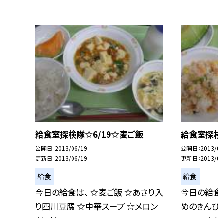
給食室探検隊☆6/19☆麦ご飯
給食室探検
公開日
2013/06/19
公開日
2013/
更新日
2013/06/19
更新日
2013/
給食
給食
今日の給食は、 ☆麦ご飯 ☆あさり入
今日の給食
り四川豆腐 ☆中華スープ ☆メロン
めのきんぴ