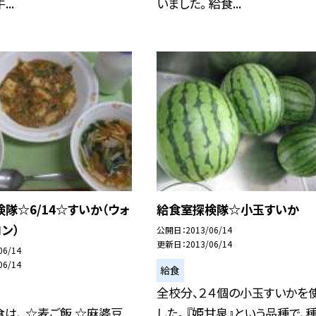
..
いました。 給食...
隊☆6/14☆すいか（ウォ
給食室探検隊☆小玉すいか
ン）
公開日
2013/06/14
更新日
2013/06/14
06/14
06/14
給食
全校分、２４個の小玉すいかを
は、 ☆麦ご飯 ☆麻婆豆
した。 『姫甘泉』という品種で、