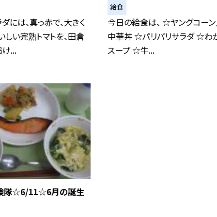
給食
ダには、真っ赤で、大きく
今日の給食は、 ☆ヤングコーン
いしい完熟トマトを、田倉
中華丼 ☆パリパリサラダ ☆わ
...
スープ ☆牛...
隊☆6/11☆6月の誕生