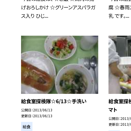
げおろしかけ ☆グリーンアスパラガ
腐 ☆春雨
ス入り ひじ...
乳 です。...
給食室探検隊☆6/13☆手洗い
給食室探
マト
公開日
2013/06/13
更新日
2013/06/13
公開日
2013/
更新日
2013/
給食