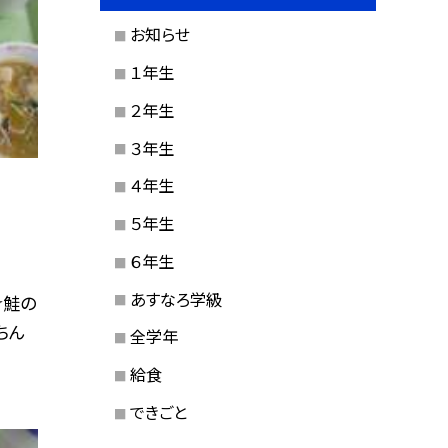
お知らせ
１年生
２年生
３年生
４年生
５年生
６年生
あすなろ学級
☆鮭の
ちん
全学年
給食
できごと