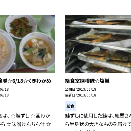
隊☆6/18☆くきわかめ
給食室探検隊☆塩鮭
06/18
公開日
2013/06/18
06/18
更新日
2013/06/18
給食
は、 ☆鮭ずし ☆茎わか
鮭ずしに使用した鮭は、魚屋さ
ら ☆味噌けんちん汁 ☆
ら半身状の大きなものを届け