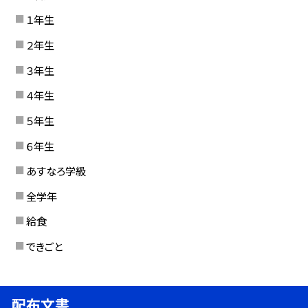
１年生
２年生
３年生
４年生
５年生
６年生
あすなろ学級
全学年
給食
できごと
配布文書