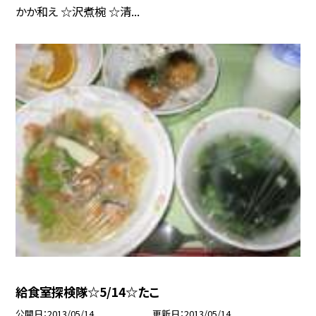
かか和え ☆沢煮椀 ☆清...
給食室探検隊☆5/14☆たこ
公開日
2013/05/14
更新日
2013/05/14