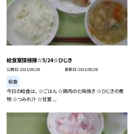
給食室探検隊☆5/24☆ひじき
公開日
2013/05/28
更新日
2013/05/28
給食
今日の給食は、 ☆ごはん ☆鶏肉の七味焼き ☆ひじきの煮
物 ☆つみれ汁 ☆甘夏 ...