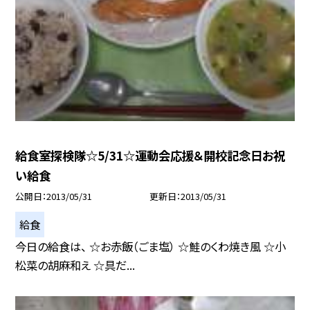
給食室探検隊☆5/31☆運動会応援＆開校記念日お祝
い給食
公開日
2013/05/31
更新日
2013/05/31
給食
今日の給食は、 ☆お赤飯（ごま塩） ☆鮭のくわ焼き風 ☆小
松菜の胡麻和え ☆具だ...