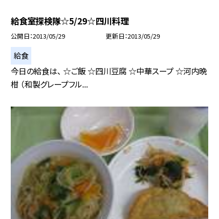
給食室探検隊☆5/29☆四川料理
公開日
2013/05/29
更新日
2013/05/29
給食
今日の給食は、 ☆ご飯 ☆四川豆腐 ☆中華スープ ☆河内晩
柑 （和製グレープフル...