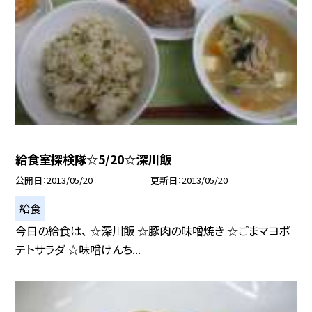
給食室探検隊☆5/20☆深川飯
公開日
2013/05/20
更新日
2013/05/20
給食
今日の給食は、 ☆深川飯 ☆豚肉の味噌焼き ☆ごまマヨポ
テトサラダ ☆味噌けんち...