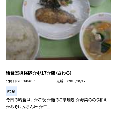
給食室探検隊☆4/17☆鰆（さわら）
公開日
2013/04/17
更新日
2013/04/17
給食
今日の給食は、 ☆ご飯 ☆鰆のごま焼き ☆野菜ののり和え
☆みそけんちん汁 ☆牛...