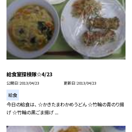
給食室探検隊☆4/23
公開日
2013/04/23
更新日
2013/04/23
給食
今日の給食は、 ☆かきたまわかめうどん ☆竹輪の青のり揚
げ ☆竹輪の黒ごま揚げ ...