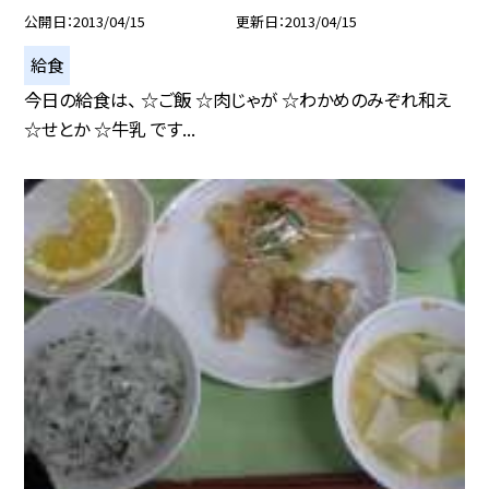
公開日
2013/04/15
更新日
2013/04/15
給食
今日の給食は、 ☆ご飯 ☆肉じゃが ☆わかめのみぞれ和え
☆せとか ☆牛乳 です...