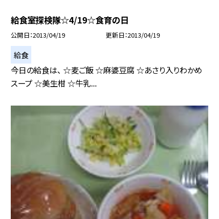
給食室探検隊☆4/19☆食育の日
公開日
2013/04/19
更新日
2013/04/19
給食
今日の給食は、 ☆麦ご飯 ☆麻婆豆腐 ☆あさり入りわかめ
スープ ☆美生柑 ☆牛乳...