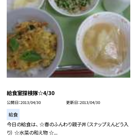
給食室探検隊☆4/30
公開日
2013/04/30
更新日
2013/04/30
給食
今日の給食は、 ☆春のふんわり親子丼（スナップえんどう入
り） ☆水菜の和え物 ☆...