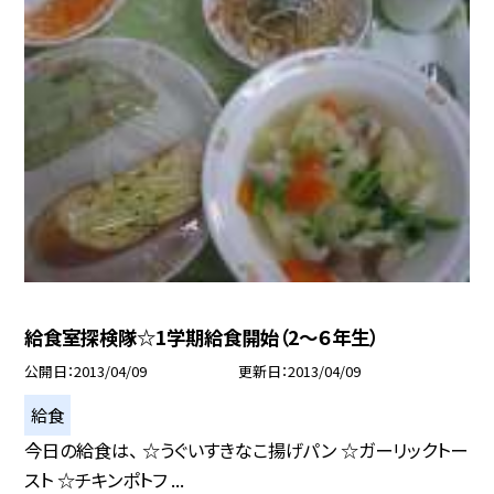
給食室探検隊☆1学期給食開始（2〜６年生）
公開日
2013/04/09
更新日
2013/04/09
給食
今日の給食は、 ☆うぐいすきなこ揚げパン ☆ガーリックトー
スト ☆チキンポトフ ...