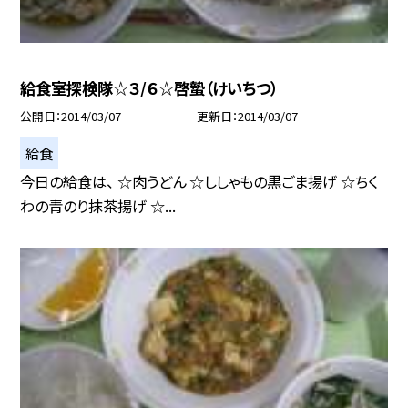
給食室探検隊☆３/６☆啓蟄（けいちつ）
公開日
2014/03/07
更新日
2014/03/07
給食
今日の給食は、 ☆肉うどん ☆ししゃもの黒ごま揚げ ☆ちく
わの青のり抹茶揚げ ☆...