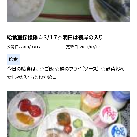
給食室探検隊☆３/１７☆明日は彼岸の入り
公開日
2014/03/17
更新日
2014/03/17
給食
今日の給食は、 ☆ご飯 ☆鮭のフライ（ソース） ☆野菜炒め
☆じゃがいもとわかめ...