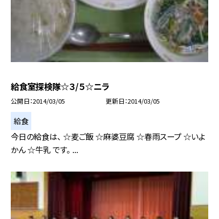
給食室探検隊☆３/５☆ニラ
公開日
2014/03/05
更新日
2014/03/05
給食
今日の給食は、 ☆麦ご飯 ☆麻婆豆腐 ☆春雨スープ ☆いよ
かん ☆牛乳 です。 ...