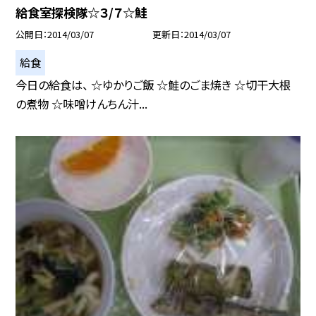
給食室探検隊☆３/７☆鮭
公開日
2014/03/07
更新日
2014/03/07
給食
今日の給食は、 ☆ゆかりご飯 ☆鮭のごま焼き ☆切干大根
の煮物 ☆味噌けんちん汁...