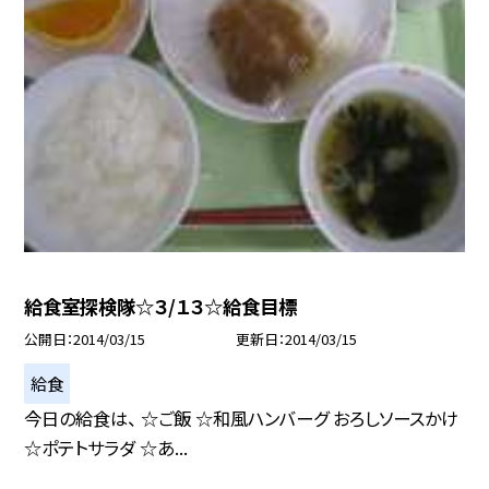
給食室探検隊☆３/１３☆給食目標
公開日
2014/03/15
更新日
2014/03/15
給食
今日の給食は、 ☆ご飯 ☆和風ハンバーグ おろしソースかけ
☆ポテトサラダ ☆あ...