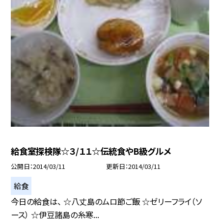
給食室探検隊☆３/１１☆伝統食やB級グルメ
公開日
2014/03/11
更新日
2014/03/11
給食
今日の給食は、 ☆八丈島のムロ節ご飯 ☆ゼリーフライ（ソ
ース） ☆伊豆諸島の糸寒...