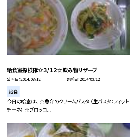
給食室探検隊☆３/１２☆飲み物リザーブ
公開日
2014/03/12
更新日
2014/03/12
給食
今日の給食は、 ☆魚介のクリームパスタ （生パスタ：フィット
チーネ） ☆ブロッコ...