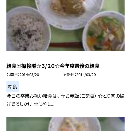
給食室探検隊☆３/２０☆今年度最後の給食
公開日
2014/03/20
更新日
2014/03/20
給食
今日の卒業お祝い給食は、 ☆お赤飯（ごま塩） ☆とり肉の揚
げおろしかけ ☆もやし...