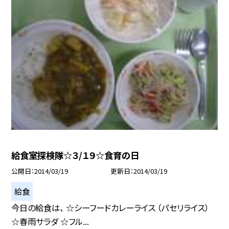
給食室探検隊☆３/１９☆食育の日
公開日
2014/03/19
更新日
2014/03/19
給食
今日の給食は、 ☆シーフードカレーライス （パセリライス）
☆春雨サラダ ☆フル...