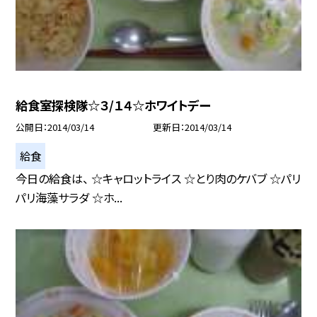
給食室探検隊☆３/１４☆ホワイトデー
公開日
2014/03/14
更新日
2014/03/14
給食
今日の給食は、 ☆キャロットライス ☆とり肉のケバブ ☆パリ
パリ海藻サラダ ☆ホ...