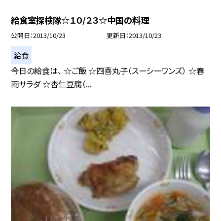
給食室探検隊☆１０/２３☆中国の料理
公開日
2013/10/23
更新日
2013/10/23
給食
今日の給食は、 ☆ご飯 ☆四喜丸子（スーシーワンズ） ☆春
雨サラダ ☆杏仁豆腐（...