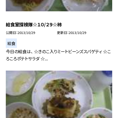
給食室探検隊☆１０/２９☆柿
公開日
2013/10/29
更新日
2013/10/29
給食
今日の給食は、 ☆きのこ入りミートビーンズスパゲティ ☆こ
ろころポテトサラダ ☆...