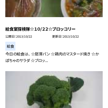
給食室探検隊☆１０/２２☆ブロッコリー
公開日
2013/10/22
更新日
2013/10/22
給食
今日の給食は、 ☆胚芽パン ☆鶏肉のマスタード焼き ☆か
ぼちゃのサラダ ☆ブロッ...