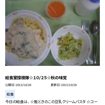
給食室探検隊☆１０/２５☆秋の味覚
公開日
2013/10/26
更新日
2013/10/26
給食
今日の給食は、 ☆鮭ときのこの豆乳クリームパスタ ☆コー