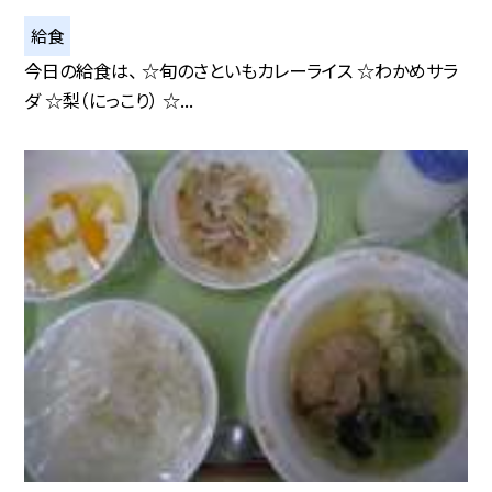
給食
今日の給食は、 ☆旬のさといもカレーライス ☆わかめサラ
ダ ☆梨（にっこり） ☆...