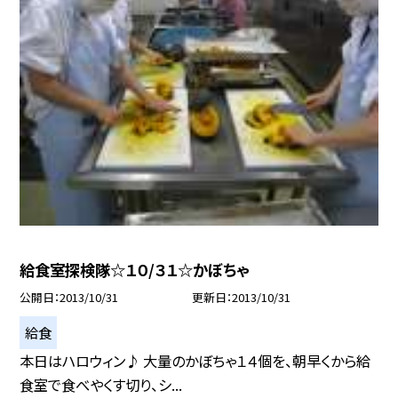
給食室探検隊☆１０/３１☆かぼちゃ
公開日
2013/10/31
更新日
2013/10/31
給食
本日はハロウィン♪ 大量のかぼちゃ１４個を、朝早くから給
食室で食べやくす切り、シ...