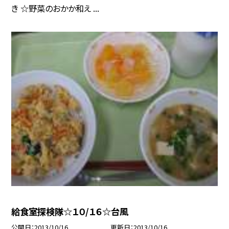
き ☆野菜のおかか和え ...
給食室探検隊☆１０/１６☆台風
公開日
2013/10/16
更新日
2013/10/16