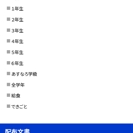
１年生
２年生
３年生
４年生
５年生
６年生
あすなろ学級
全学年
給食
できごと
配布文書