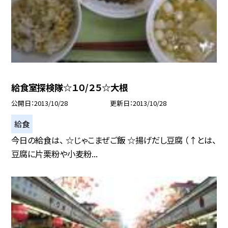
給食室探検隊☆１０/２５☆大根
公開日
2013/10/28
更新日
2013/10/28
給食
今日の給食は、 ☆じゃこまぜご飯 ☆揚げだし豆腐 （↑とは、
豆腐に片栗粉や小麦粉...