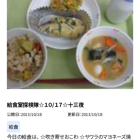
給食室探検隊☆１０/１７☆十三夜
公開日
2013/10/18
更新日
2013/10/18
給食
今日の給食は、 ☆吹き寄せおこわ ☆サワラのマヨネーズ焼