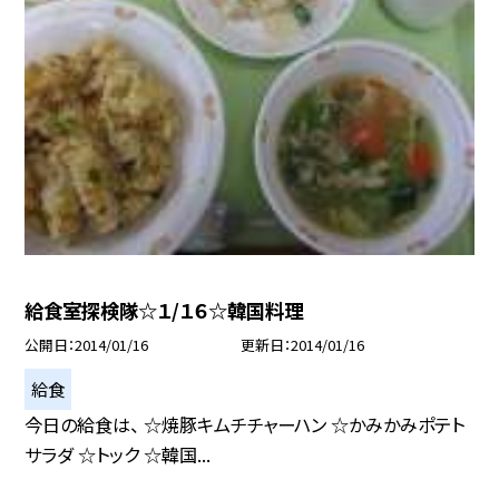
給食室探検隊☆１/１６☆韓国料理
公開日
2014/01/16
更新日
2014/01/16
給食
今日の給食は、 ☆焼豚キムチチャーハン ☆かみかみポテト
サラダ ☆トック ☆韓国...