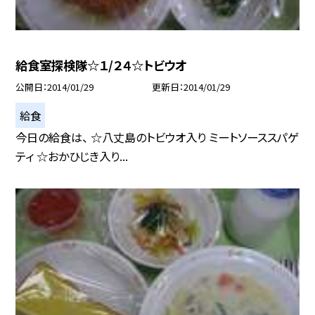
給食室探検隊☆１/２４☆トビウオ
公開日
2014/01/29
更新日
2014/01/29
給食
今日の給食は、 ☆八丈島のトビウオ入り ミートソーススパゲ
ティ ☆おかひじき入り...