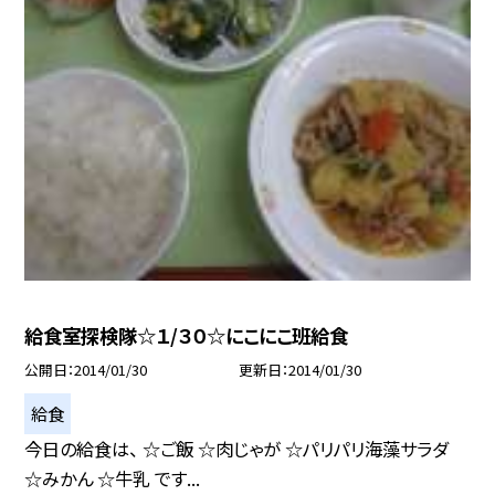
給食室探検隊☆１/３０☆にこにこ班給食
公開日
2014/01/30
更新日
2014/01/30
給食
今日の給食は、 ☆ご飯 ☆肉じゃが ☆パリパリ海藻サラダ
☆みかん ☆牛乳 です...