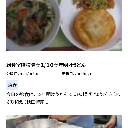
給食室探検隊☆１/１０☆年明けうどん
公開日
2014/01/10
更新日
2014/01/10
給食
今日の給食は、 ☆年明けうどん ☆UFO揚げぎょうざ ☆ぶり
ぶり和え （秋田特産...