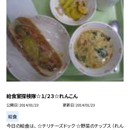
給食室探検隊☆１/２３☆れんこん
公開日
2014/01/23
更新日
2014/01/23
給食
今日の給食は、 ☆チリチーズドック ☆野菜のチップス （れん