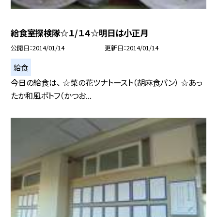
給食室探検隊☆１/１４☆明日は小正月
公開日
2014/01/14
更新日
2014/01/14
給食
今日の給食は、 ☆菜の花ツナトースト（胡麻食パン） ☆あっ
たか和風ポトフ（かつお...