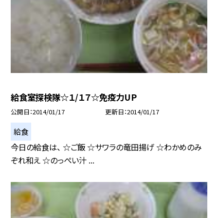
給食室探検隊☆１/１７☆免疫力UP
公開日
2014/01/17
更新日
2014/01/17
給食
今日の給食は、 ☆ご飯 ☆サワラの竜田揚げ ☆わかめのみ
ぞれ和え ☆のっぺい汁 ...