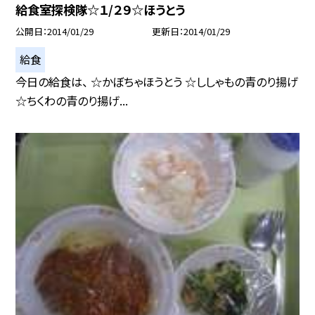
給食室探検隊☆１/２９☆ほうとう
公開日
2014/01/29
更新日
2014/01/29
給食
今日の給食は、 ☆かぼちゃほうとう ☆ししゃもの青のり揚げ
☆ちくわの青のり揚げ...