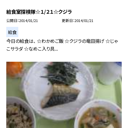
給食室探検隊☆１/２１☆クジラ
公開日
2014/01/21
更新日
2014/01/21
給食
今日の給食は、 ☆わかめご飯 ☆クジラの竜田揚げ ☆じゃ
こサラダ ☆なめこ入り具...