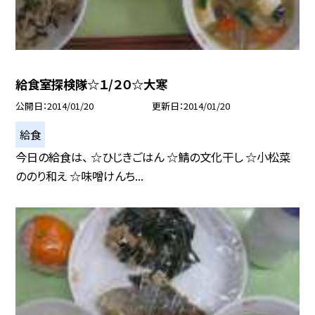
給食室探検隊☆１/２０☆大寒
公開日
2014/01/20
更新日
2014/01/20
給食
今日の給食は、 ☆ひじきごはん ☆鯖の文化干し ☆小松菜
ののり和え ☆味噌けんち...