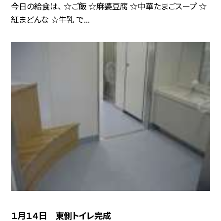
今日の給食は、 ☆ご飯 ☆麻婆豆腐 ☆中華たまごスープ ☆
紅まどんな ☆牛乳 で...
１月１４日 東側トイレ完成