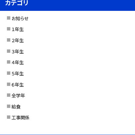
カテゴリ
お知らせ
１年生
２年生
３年生
４年生
５年生
６年生
全学年
給食
工事関係