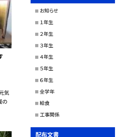
お知らせ
１年生
２年生
３年生
す
４年生
５年生
６年生
全学年
元気
域の
給食
工事関係
配布文書