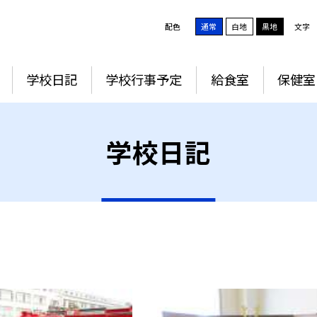
配色
通常
白地
黒地
文字
学校日記
学校行事予定
給食室
保健室
学校日記