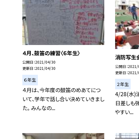
４月、鼓笛の練習〈６年生〉
消防写生会
公開日
2021/04/30
公開日
2021/
更新日
2021/04/30
更新日
2021/
６年生
２年生
４月は、今年度の鼓笛のめあてにつ
4/28(
いて、学年で話し合い決めていきまし
日差しも強
た。 みんなの...
やすい...