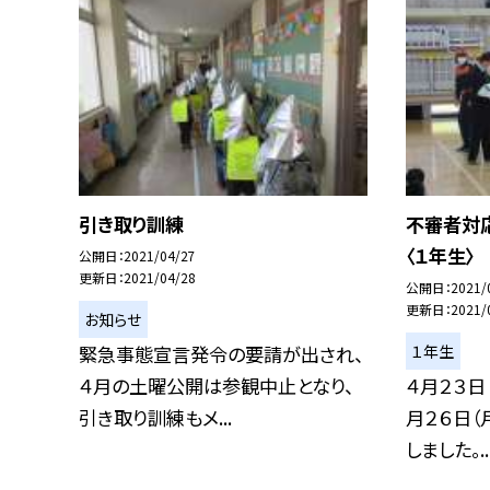
引き取り訓練
不審者対
〈１年生〉
公開日
2021/04/27
更新日
2021/04/28
公開日
2021/
更新日
2021/
お知らせ
１年生
緊急事態宣言発令の要請が出され、
４月の土曜公開は参観中止となり、
４月２３日
引き取り訓練もメ...
月２６日（
しました。..