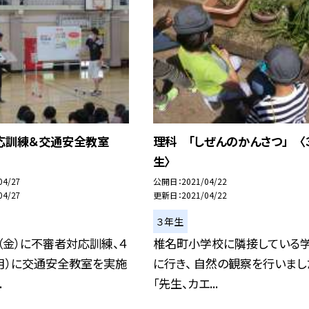
応訓練＆交通安全教室
理科 「しぜんのかんさつ」 〈
生〉
04/27
公開日
2021/04/22
04/27
更新日
2021/04/22
３年生
（金）に不審者対応訓練、４
椎名町小学校に隣接している
月）に交通安全教室を実施
に行き、 自然の観察を行いまし
.
「先生、カエ...