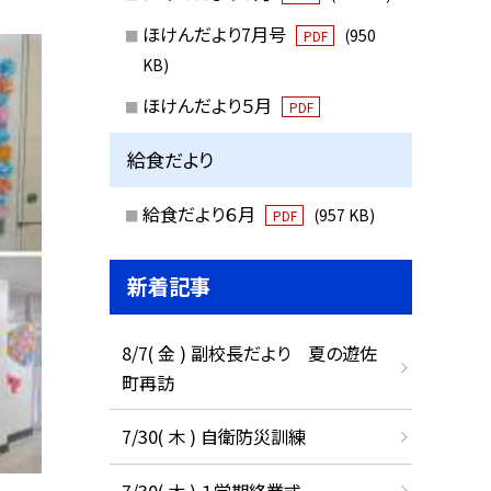
ほけんだより7月号
(950
PDF
KB)
ほけんだより５月
PDF
給食だより
給食だより６月
(957 KB)
PDF
新着記事
8/7( 金 ) 副校長だより 夏の遊佐
町再訪
7/30( 木 ) 自衛防災訓練
7/30( 木 ) １学期終業式