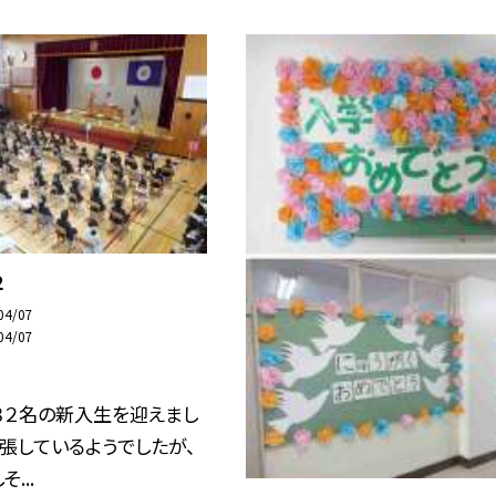
２
04/07
04/07
８２名の新入生を迎えまし
緊張しているようでしたが、
...