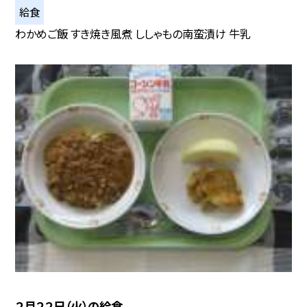
給食
わかめご飯 すき焼き風煮 ししゃもの南蛮漬け 牛乳
２月２２日（火）の給食