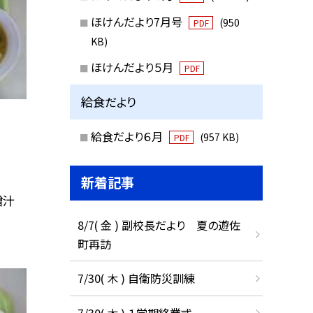
ほけんだより7月号
(950
PDF
KB)
ほけんだより５月
PDF
給食だより
給食だより６月
(957 KB)
PDF
新着記事
噌汁
8/7( 金 ) 副校長だより 夏の遊佐
町再訪
7/30( 木 ) 自衛防災訓練
7/30( 木 ) １学期終業式