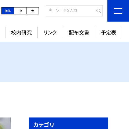
標準
中
大
校内研究
リンク
配布文書
予定表
カテゴリ