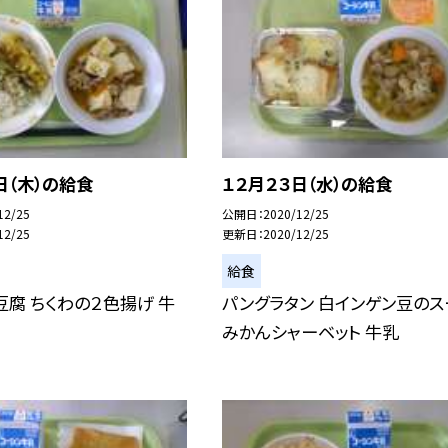
日（木）の給食
１２月２３日（水）の給食
12/25
公開日
2020/12/25
12/25
更新日
2020/12/25
給食
豆腐 ちくわの２色揚げ 牛
パングラタン 白インゲン豆のス
みかんシャーベット 牛乳