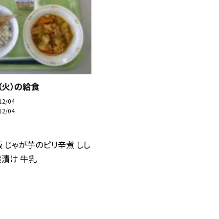
（火）の給食
12/04
12/04
 じゃが芋のピリ辛煮 しし
漬け 牛乳