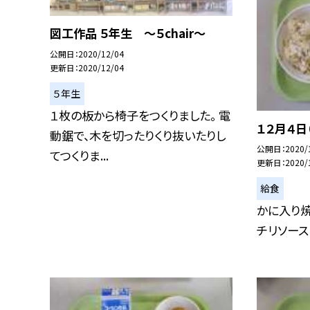
図工作品 ５年生 〜５chair〜
公開日
2020/12/04
更新日
2020/12/04
５年生
１枚の板から椅子をつくりました。 電
１２月４日
動鋸で、木を切ったりくり抜いたりし
公開日
2020/
てつくりま...
更新日
2020/
給食
かに入り焼
チリソース