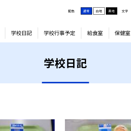
配色
通常
白地
黒地
文字
学校日記
学校行事予定
給食室
保健室
学校日記