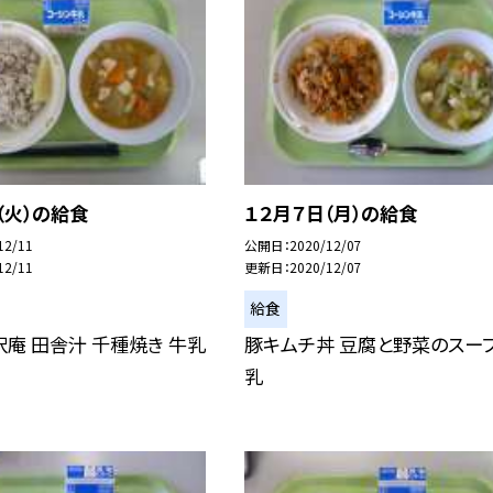
（火）の給食
１２月７日（月）の給食
12/11
公開日
2020/12/07
12/11
更新日
2020/12/07
給食
沢庵 田舎汁 千種焼き 牛乳
豚キムチ丼 豆腐と野菜のスープ
乳