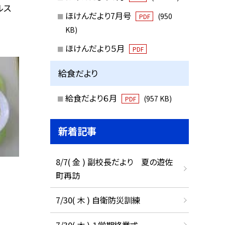
ルス
ほけんだより7月号
(950
PDF
KB)
ほけんだより５月
PDF
給食だより
給食だより６月
(957 KB)
PDF
新着記事
8/7( 金 ) 副校長だより 夏の遊佐
町再訪
7/30( 木 ) 自衛防災訓練
7/30( 木 ) １学期終業式