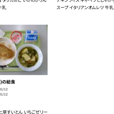
牛乳
スープ イタリアンオムレツ 牛乳
金)の給食
01/12
01/12
七草すいとん いちごゼリー