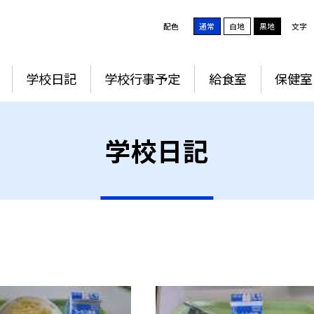
配色
通常
白地
黒地
文字
学校日記
学校行事予定
給食室
保健室
学校日記