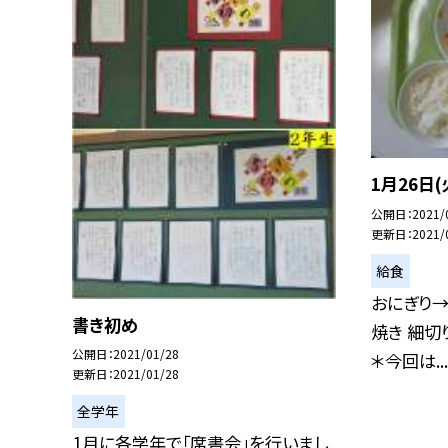
1月26日
公開日
2021/
更新日
2021/
給食
おにぎり→
書き初め
焼き 細切
公開日
2021/01/28
＊今回は...
更新日
2021/01/28
全学年
1月に各学年で「席書会」を行いまし