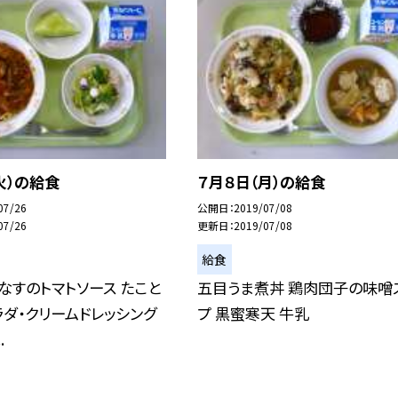
火）の給食
７月８日（月）の給食
07/26
公開日
2019/07/08
07/26
更新日
2019/07/08
給食
なすのトマトソース たこと
五目うま煮丼 鶏肉団子の味噌
ダ・クリームドレッシング
プ 黒蜜寒天 牛乳
.