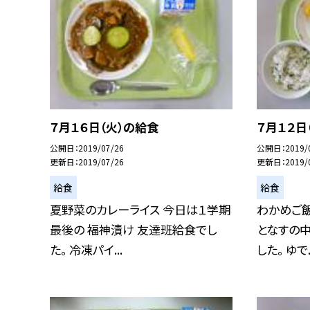
７月１６日（火）の給食
７月１２日
公開日
2019/07/26
公開日
2019/
更新日
2019/07/26
更新日
2019/
給食
給食
夏野菜のカレーライス 今日は１学期
わかめご飯
最後の 福神漬け 友達班給食でし
となすの中
た。 冷凍パイ...
した。 ゆで..