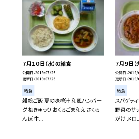
７月１０日（水）の給食
７月９日（
公開日
2019/07/26
公開日
2019/
更新日
2019/07/26
更新日
2019/
給食
給食
雑穀ご飯 夏の味噌汁 和風ハンバー
スパゲティ
グ 梅きゅうり おくらごま和え さくら
野菜のサラ
んぼ 牛...
がけ メロ..