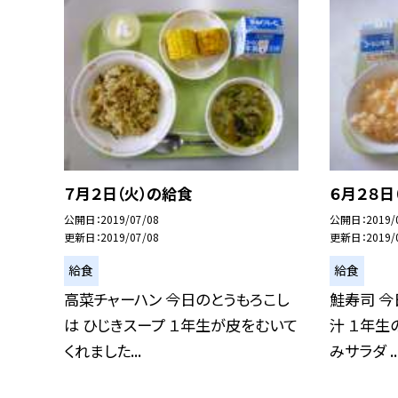
７月２日（火）の給食
６月２８日
公開日
2019/07/08
公開日
2019/
更新日
2019/07/08
更新日
2019/
給食
給食
高菜チャーハン 今日のとうもろこし
鮭寿司 今
は ひじきスープ １年生が皮をむいて
汁 １年生
くれました...
みサラダ ..