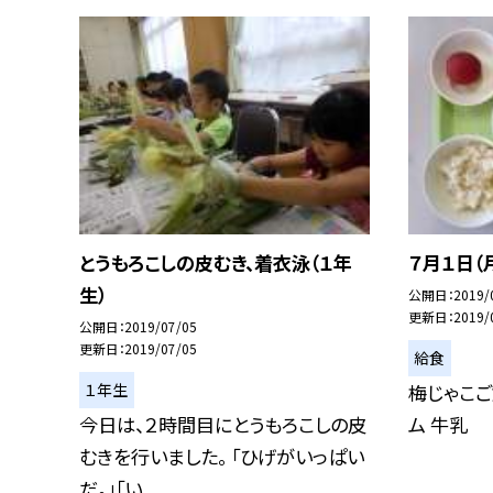
とうもろこしの皮むき、着衣泳（１年
７月１日（
生）
公開日
2019/
更新日
2019/
公開日
2019/07/05
更新日
2019/07/05
給食
１年生
梅じゃこご
今日は、２時間目にとうもろこしの皮
ム 牛乳
むきを行いました。 「ひげがいっぱい
だ。」「い...