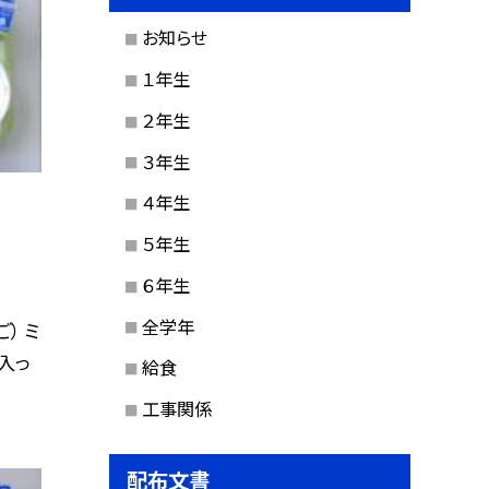
お知らせ
１年生
２年生
３年生
４年生
５年生
６年生
全学年
） ミ
入っ
給食
工事関係
配布文書