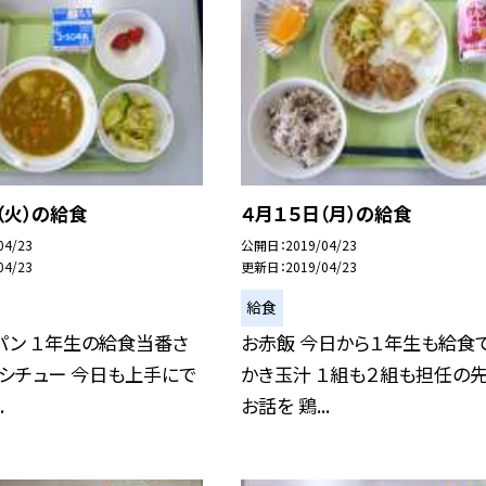
（火）の給食
４月１５日（月）の給食
04/23
公開日
2019/04/23
04/23
更新日
2019/04/23
給食
パン １年生の給食当番さ
お赤飯 今日から１年生も給食で
ーシチュー 今日も上手にで
かき玉汁 １組も２組も担任の
.
お話を 鶏...