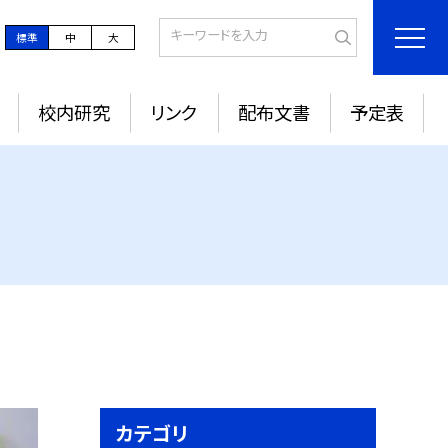
標準
中
大
校内研究
リンク
配布文書
予定表
カテゴリ