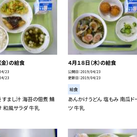
（金）の給食
４月１８日（木）の給食
04/23
公開日
2019/04/23
04/23
更新日
2019/04/23
給食
 すまし汁 海苔の佃煮 鯖
あんかけうどん 塩もみ 南瓜ド
 和風サラダ 牛乳
ツ 牛乳