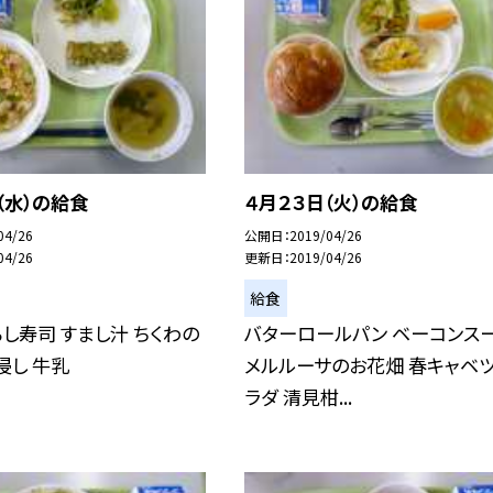
（水）の給食
４月２３日（火）の給食
04/26
公開日
2019/04/26
04/26
更新日
2019/04/26
給食
し寿司 すまし汁 ちくわの
バターロールパン ベーコンス
浸し 牛乳
メルルーサのお花畑 春キャベ
ラダ 清見柑...