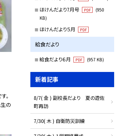
ほけんだより7月号
(950
PDF
KB)
ほけんだより５月
PDF
給食だより
給食だより６月
(957 KB)
PDF
新着記事
す。
8/7( 金 ) 副校長だより 夏の遊佐
先生の
町再訪
7/30( 木 ) 自衛防災訓練
7/30( 木 ) １学期終業式