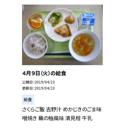
４月９日（火）の給食
公開日
2019/04/23
更新日
2019/04/23
給食
さくらご飯 吉野汁 めかじきのごま味
噌焼き 蕪の柚風味 清見柑 牛乳