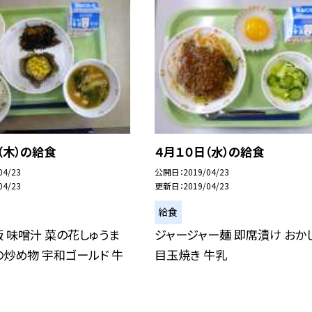
（木）の給食
４月１０日（水）の給食
04/23
公開日
2019/04/23
04/23
更新日
2019/04/23
給食
 味噌汁 菜の花しゅうま
ジャージャー麺 即席漬け おか
の炒め物 宇和ゴールド 牛
目玉焼き 牛乳