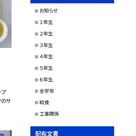
お知らせ
１年生
２年生
３年生
４年生
５年生
６年生
全学年
ープ
ツのサ
給食
工事関係
配布文書