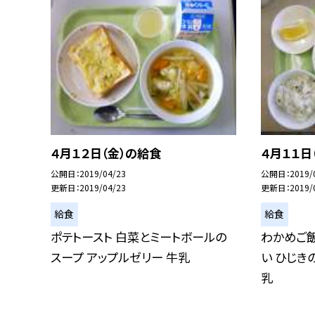
４月１２日（金）の給食
４月１１日
公開日
2019/04/23
公開日
2019/
更新日
2019/04/23
更新日
2019/
給食
給食
ポテトースト 白菜とミートボールの
わかめご飯
スープ アップルゼリー 牛乳
い ひじき
乳