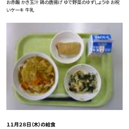
お赤飯 かき玉汁 鶏の唐揚げ ゆで野菜のゆずしょうゆ お祝
いケーキ 牛乳
１１月２８日（木）の給食