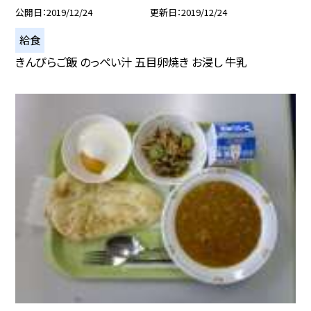
公開日
2019/12/24
更新日
2019/12/24
給食
きんぴらご飯 のっぺい汁 五目卵焼き お浸し 牛乳