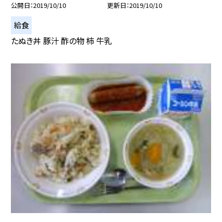
公開日
2019/10/10
更新日
2019/10/10
給食
たぬき丼 豚汁 酢の物 柿 牛乳