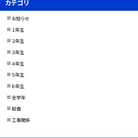
カテゴリ
お知らせ
１年生
２年生
３年生
４年生
５年生
６年生
全学年
給食
工事関係