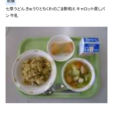
給食
七草うどん きゅうりとちくわのごま酢和え キャロット蒸しパ
ン 牛乳