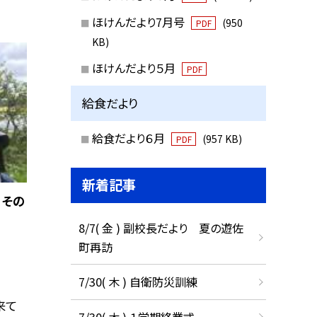
ほけんだより7月号
(950
PDF
KB)
ほけんだより５月
PDF
給食だより
給食だより６月
(957 KB)
PDF
新着記事
 その
8/7( 金 ) 副校長だより 夏の遊佐
町再訪
7/30( 木 ) 自衛防災訓練
来て
7/30( 木 ) １学期終業式