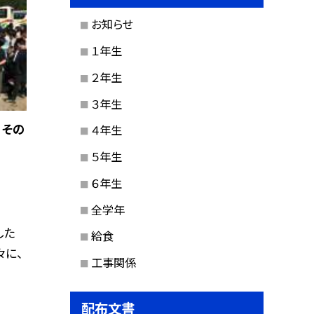
お知らせ
１年生
２年生
３年生
 その
４年生
５年生
６年生
全学年
した
給食
々に、
工事関係
配布文書