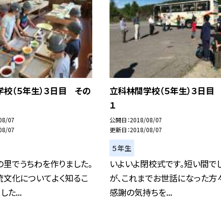
校（５年生）３日目 その
立科林間学校（５年生）３日目
１
08/07
公開日
2018/08/07
08/07
更新日
2018/08/07
５年生
の里でうちわを作りました。
いよいよ閉校式です。短い間で
統文化についてよく知るこ
が、これまでお世話になった方
た...
感謝の気持ちを...