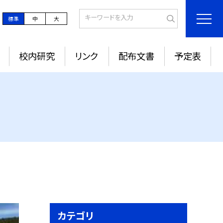
標準
中
大
校内研究
リンク
配布文書
予定表
カテゴリ