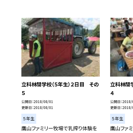
立科林間学校（５年生）２日目 その
立科林間学
５
４
公開日
2018/08/01
公開日
2018/
更新日
2018/08/01
更新日
2018/
５年生
５年生
鷹山ファミリー牧場で乳搾り体験を
鷹山ファ