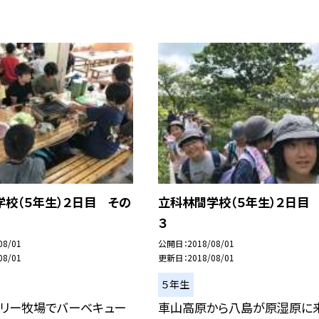
校（５年生）２日目 その
立科林間学校（５年生）２日目
３
08/01
公開日
2018/08/01
08/01
更新日
2018/08/01
５年生
ミリー牧場でバーベキュー
車山高原から八島が原湿原に