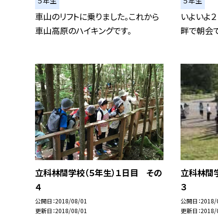
５年生
５年生
車山のリフトに乗りました。これから
いよいよ２
車山高原のハイキングです。
畔で朝会で
立科林間学校（５年生）１日目 その
立科林間学
４
３
公開日
2018/08/01
公開日
2018/
更新日
2018/08/01
更新日
2018/