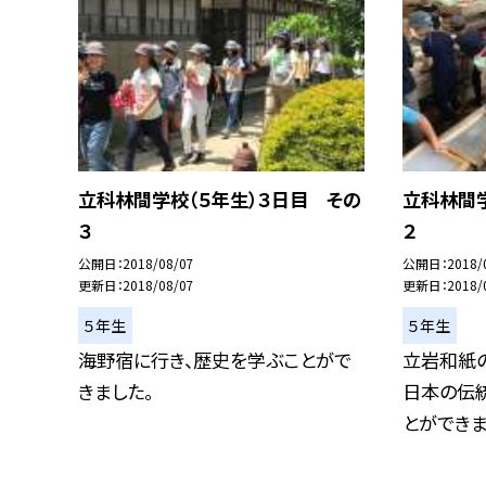
立科林間学校（５年生）３日目 その
立科林間学
３
２
公開日
2018/08/07
公開日
2018/
更新日
2018/08/07
更新日
2018/
５年生
５年生
海野宿に行き、歴史を学ぶことがで
立岩和紙
きました。
日本の伝
とができまし