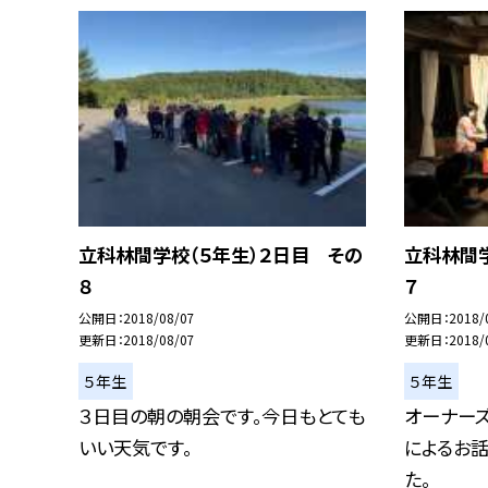
立科林間学校（５年生）２日目 その
立科林間学
８
７
公開日
2018/08/07
公開日
2018/
更新日
2018/08/07
更新日
2018/
５年生
５年生
３日目の朝の朝会です。今日もとても
オーナーズ
いい天気です。
によるお
た。