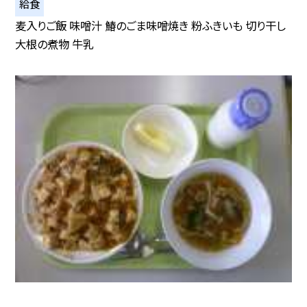
給食
麦入りご飯 味噌汁 鰆のごま味噌焼き 粉ふきいも 切り干し
大根の煮物 牛乳