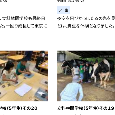
07/27
更新日
2017/07/27
５年生
）、立科林間学校も最終日
夜空を飛びかうほたるの光を見
た。一回り成長して東京に
とは、貴重な体験となりました。
校（５年生）その２０
立科林間学校（５年生）その１９