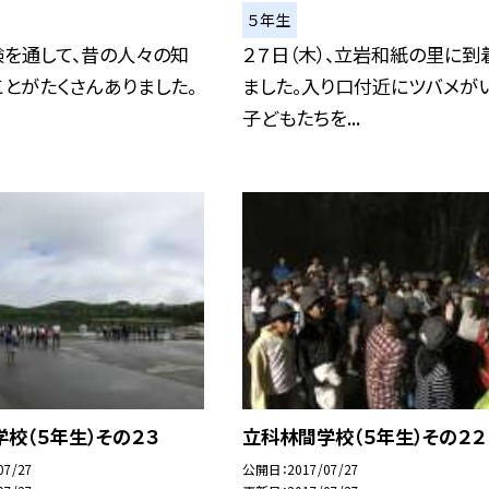
５年生
験を通して、昔の人々の知
２７日（木）、立岩和紙の里に到
とがたくさんありました。
ました。入り口付近にツバメがい
子どもたちを...
校（５年生）その２３
立科林間学校（５年生）その２２
07/27
公開日
2017/07/27