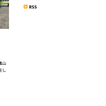
RSS
鷹山
をし