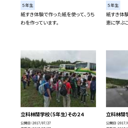
５年生
５年生
紙すき体験で作った紙を使って、うち
紙すき体
わを作っています。
恵に学ぶこ
立科林間学校（５年生）その２４
立科林間学
公開日
2017/07/27
公開日
2017/