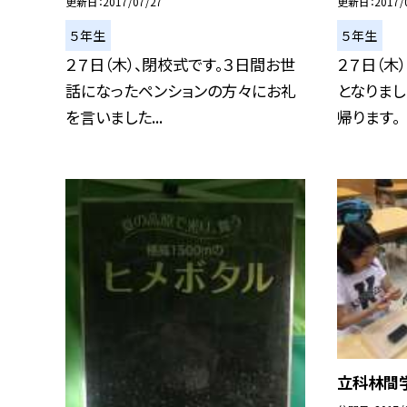
更新日
2017/07/27
更新日
2017/
５年生
５年生
２７日（木）、閉校式です。３日間お世
２７日（木
話になったペンションの方々にお礼
となりまし
を言いました...
帰ります。
立科林間学