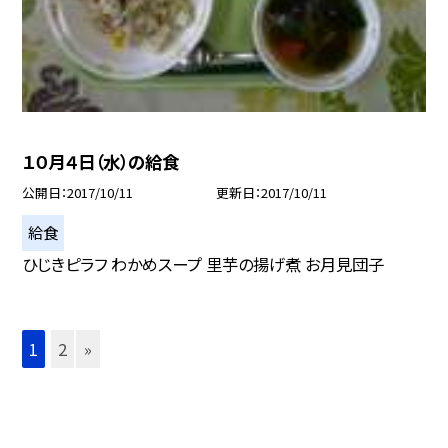
１０月４日（水）の給食
公開日
2017/10/11
更新日
2017/10/11
給食
ひじきピラフ わかめスープ 里芋の揚げ煮 お月見団子
1
2
»