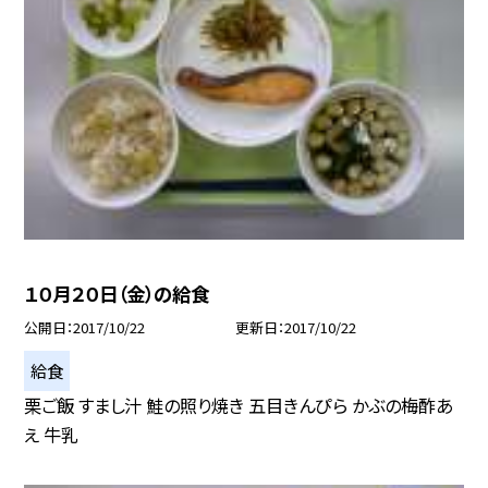
１０月２０日（金）の給食
公開日
2017/10/22
更新日
2017/10/22
給食
栗ご飯 すまし汁 鮭の照り焼き 五目きんぴら かぶの梅酢あ
え 牛乳