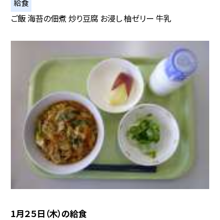
給食
ご飯 海苔の佃煮 炒り豆腐 お浸し 柚ゼリー 牛乳
1月２５日（木）の給食