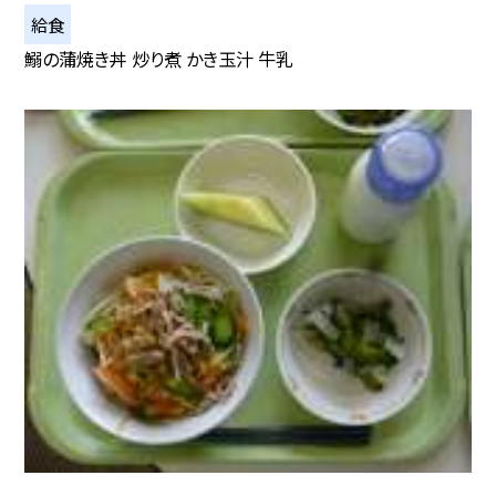
給食
鰯の蒲焼き丼 炒り煮 かき玉汁 牛乳