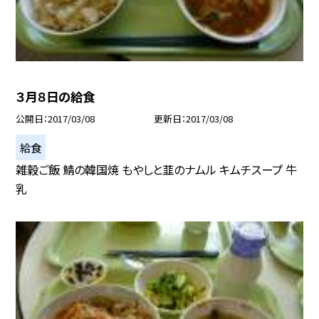
３月８日の給食
公開日
2017/03/08
更新日
2017/03/08
給食
雑穀ご飯 鯖の韓国焼 もやしと韮のナムル キムチスープ 牛
乳