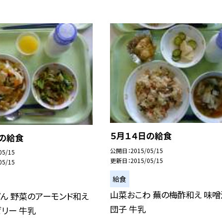
５月１４日の給食
日の給食
公開日
2015/05/15
05/15
更新日
2015/05/15
05/15
給食
山菜おこわ 蕪の梅酢和え 味噌
ん 野菜のアーモンド和え
団子 牛乳
リー 牛乳