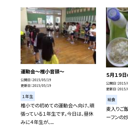
運動会〜椎小音頭〜
５月１９
公開日
2015/05/19
公開日
2015/
更新日
2015/05/19
更新日
2015/
１年生
給食
椎小での初めての運動会へ向け、頑
麦入りご飯
張っている１年生です。今日は、昼休
ーフンの炒
みに４年生が、...