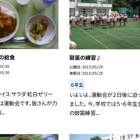
日の給食
鼓笛の練習♪
05/30
公開日
2015/05/29
05/30
更新日
2015/05/29
６年生
イス サラダ 紅白ゼリー
いよいよ、運動会が２日後に迫
は運動会です。皆さんが力
ました。 今、学校では５・６年生
..
の鼓笛練習...