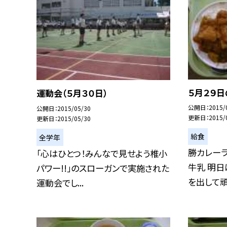
５月２９
運動会（５月３０日）
公開日
2015/
公開日
2015/05/30
更新日
2015/
更新日
2015/05/30
給食
全学年
勝カレーラ
「心はひとつ！みんなで見せよう椎小
牛乳 明日
パワー!!」のスローガンで実施された
を出して頑.
運動会でし...