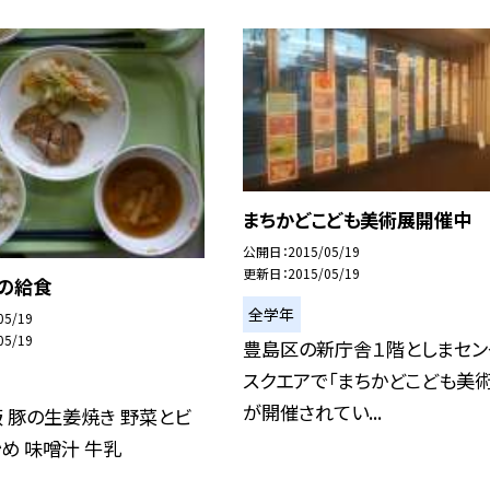
まちかどこども美術展開催中
公開日
2015/05/19
更新日
2015/05/19
日の給食
全学年
05/19
05/19
豊島区の新庁舎１階としまセン
スクエアで「まちかどこども美術
が開催されてい...
 豚の生姜焼き 野菜とビ
め 味噌汁 牛乳