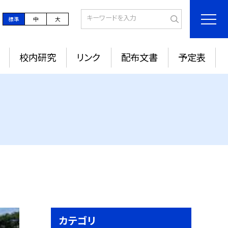
標準
中
大
校内研究
リンク
配布文書
予定表
カテゴリ