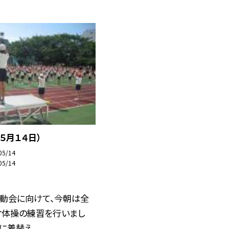
５月１４日）
05/14
05/14
運動会に向けて、今朝は全
オ体操の練習を行いまし
着替え...