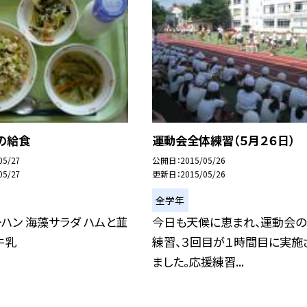
の給食
運動会全体練習（５月２６日）
05/27
公開日
2015/05/26
05/27
更新日
2015/05/26
全学年
ハン 海藻サラダ ハムと韮
今日も天候に恵まれ、運動会
牛乳
練習、３回目が１時間目に実施
ました。応援練習...