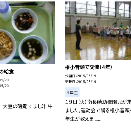
椎小音頭で交流（４年）
日の給食
公開日
2015/05/19
05/20
更新日
2015/05/19
05/20
４年生
１９日（火）南長崎幼稚園児が
 大豆の磯煮 すまし汁 牛
ました。運動会で踊る椎小音頭
年生が教えまし...