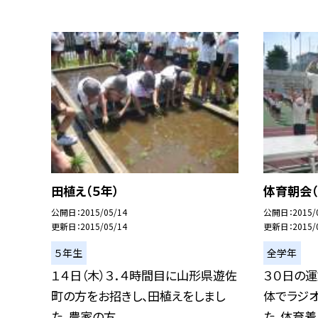
田植え（５年）
体育朝会（
公開日
2015/05/14
公開日
2015/
更新日
2015/05/14
更新日
2015/
５年生
全学年
１４日（木）３．４時間目に山形県遊佐
３０日の
町の方をお招きし、田植えをしまし
体でラジ
た。農家の方...
た。体育着に