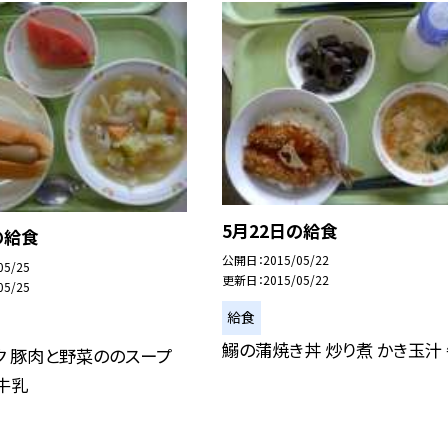
5月22日の給食
の給食
公開日
2015/05/22
05/25
更新日
2015/05/22
05/25
給食
鰯の蒲焼き丼 炒り煮 かき玉汁
ク 豚肉と野菜ののスープ
 牛乳