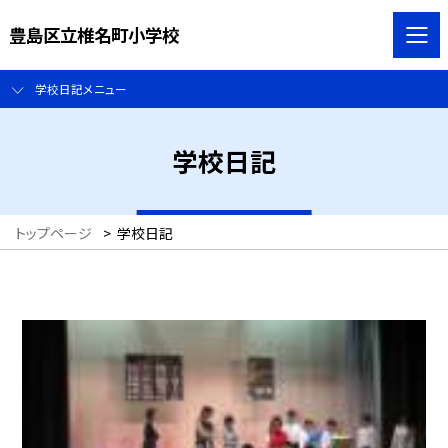
豊島区立椎名町小学校
学校日記メニュー
学校日記
トップページ
>
学校日記