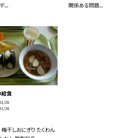
...
関係ある問題...
の給食
01/26
01/26
 梅干しおにぎり たくわん