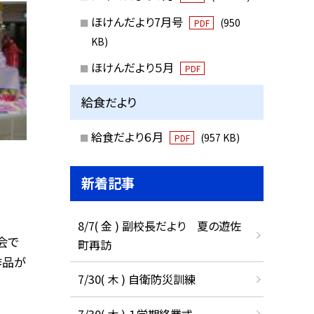
ほけんだより7月号
(950
PDF
KB)
ほけんだより５月
PDF
給食だより
給食だより６月
(957 KB)
PDF
新着記事
8/7( 金 ) 副校長だより 夏の遊佐
会で
町再訪
作品が
7/30( 木 ) 自衛防災訓練
7/30( 木 ) １学期終業式