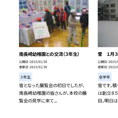
南長崎幼稚園との交流（３年生）
雪 １月３
公開日
2015/01/30
公開日
2015/
更新日
2015/01/30
更新日
2015/
３年生
全学年
雪となった展覧会の初日でしたが、
雪です。積
南長崎幼稚園の皆さんが、本校の展
は創立８
覧会の見学に来て...
目。明日はと