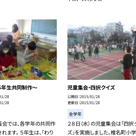
５年生共同制作〜
児童集会・四択クイズ
01/28
公開日
2015/01/28
01/28
更新日
2015/01/28
全学年
覧会では、各学年の共同作
２８日（水）の児童集会は「四択
れます。 ５年生は、「わり
ズ」を実施しました。椎名町小