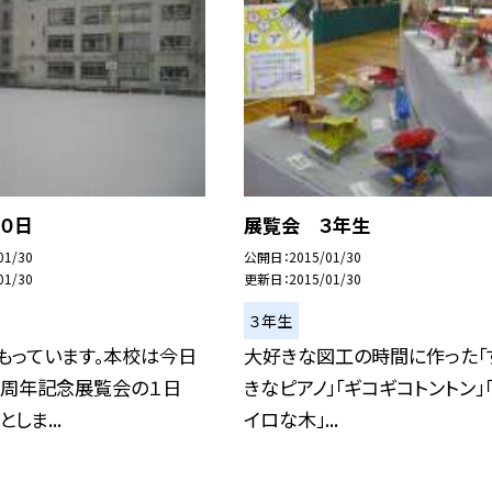
０日
展覧会 ３年生
01/30
公開日
2015/01/30
01/30
更新日
2015/01/30
３年生
もっています。本校は今日
大好きな図工の時間に作った「
５周年記念展覧会の１日
きなピアノ」「ギコギコトントン」「
しま...
イロな木」...