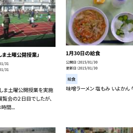
1月30日の給食
しま土曜公開授業」
公開日
2015/01/30
01/31
更新日
2015/01/30
01/31
給食
味噌ラーメン 塩もみ いよかん 
としま土曜公開授業を実施
展覧会の２日目でしたが、
間...