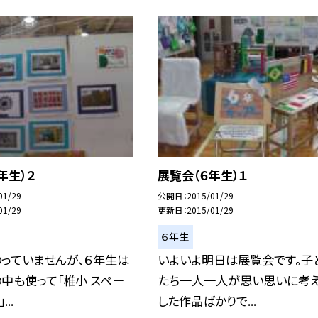
年生）２
展覧会（６年生）１
01/29
公開日
2015/01/29
01/29
更新日
2015/01/29
６年生
っていませんが、６年生は
いよいよ明日は展覧会です。子
中も使って「椎小 スペー
たち一人一人が思い思いに考
..
した作品ばかりで...