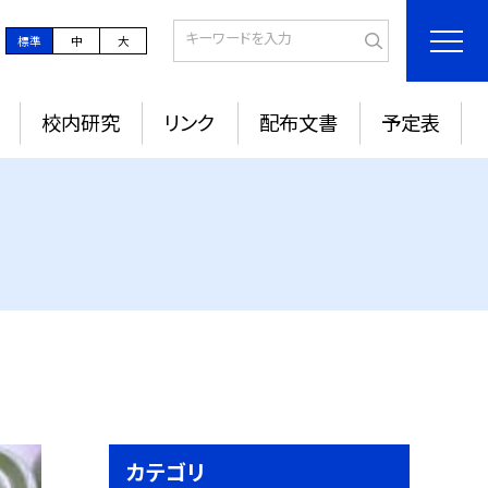
標準
中
大
校内研究
リンク
配布文書
予定表
カテゴリ