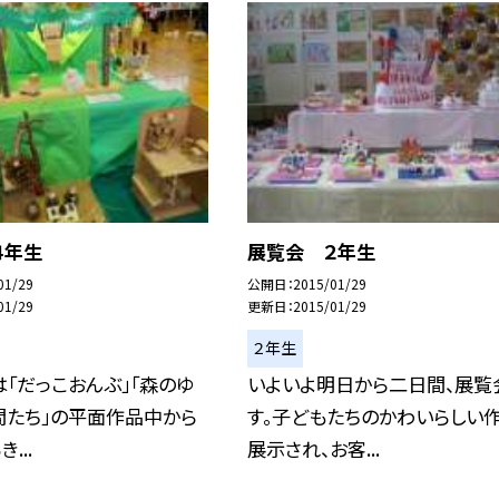
４年生
展覧会 ２年生
01/29
公開日
2015/01/29
01/29
更新日
2015/01/29
２年生
「だっこおんぶ」「森のゆ
いよいよ明日から二日間、展覧
間たち」の平面作品中から
す。子どもたちのかわいらしい
...
展示され、お客...