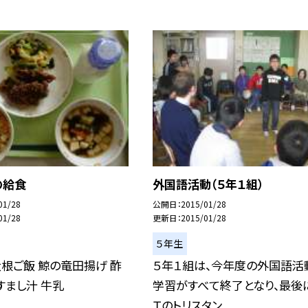
の給食
外国語活動（５年１組）
01/28
公開日
2015/01/28
01/28
更新日
2015/01/28
５年生
根ご飯 鯨の竜田揚げ 酢
５年１組は、今年度の外国語活
すまし汁 牛乳
学習がすべて終了となり、最後
Ｔのトリスタン...