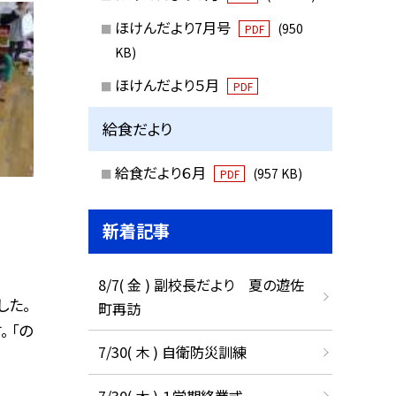
ほけんだより7月号
(950
PDF
KB)
ほけんだより５月
PDF
給食だより
給食だより６月
(957 KB)
PDF
新着記事
8/7( 金 ) 副校長だより 夏の遊佐
した。
町再訪
 「の
7/30( 木 ) 自衛防災訓練
7/30( 木 ) １学期終業式