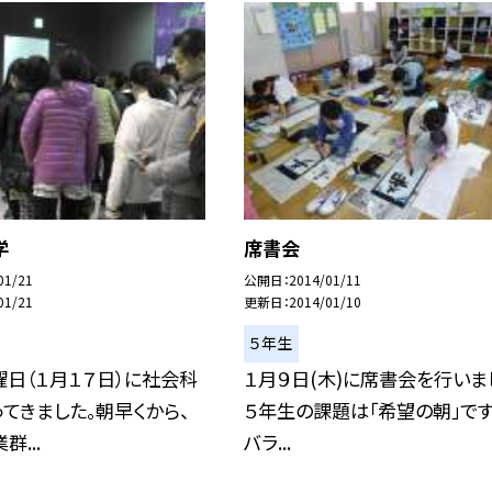
学
席書会
01/21
公開日
2014/01/11
01/21
更新日
2014/01/10
５年生
日（１月１７日）に社会科
１月９日(木)に席書会を行いま
てきました。朝早くから、
５年生の課題は「希望の朝」です。
...
バラ...