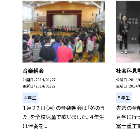
音楽朝会
社会科見
公開日
2014/01/27
公開日
2014/
更新日
2014/01/27
更新日
2014/
４年生
５年生
１月２７日（月）の音楽朝会は「冬のう
先週の金曜
た」を全校児童で歌いました。 ４年生
見学に行っ
は伴奏を...
富士重工業群