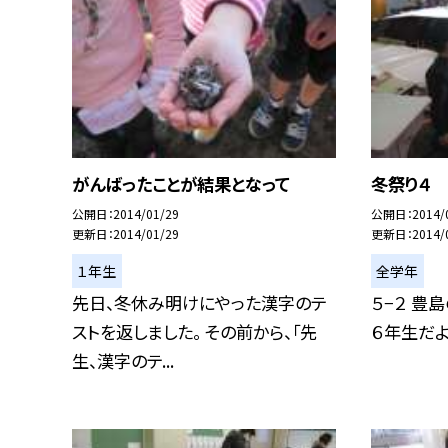
がんばったことが結果となって
冬祭り４
公開日
2014/01/29
公開日
2014/
更新日
2014/01/29
更新日
2014/
１年生
全学年
先日、冬休み明けにやった漢字のテ
５−２ 豊
ストを返しました。 その前から、「先
６年生だよ
生、漢字のテ...