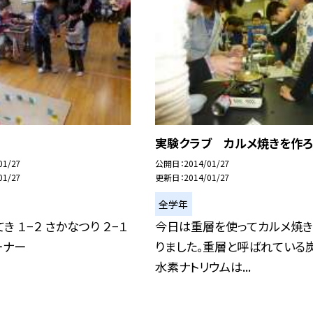
実験クラブ カルメ焼きを作ろ
01/27
公開日
2014/01/27
01/27
更新日
2014/01/27
全学年
てき １−２ さかなつり ２−１
今日は重層を使ってカルメ焼
ーナー
りました。重層と呼ばれている
水素ナトリウムは...