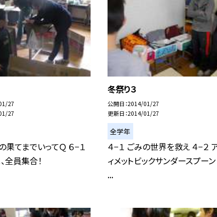
冬祭り３
01/27
公開日
2014/01/27
01/27
更新日
2014/01/27
全学年
島の果てまでいってＱ ６−１
４−１ ごみの世界を救え ４−２ 
、全員集合！
ィメットビックサンダースプーン 
...