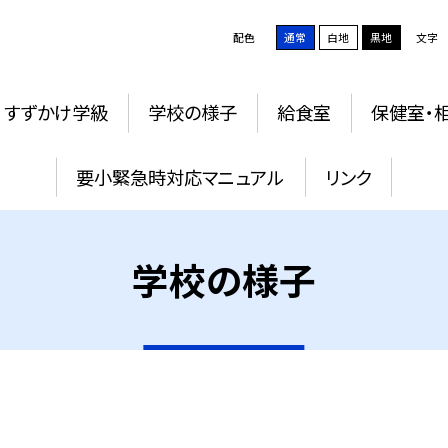
配色
通常
白地
黒地
文字
すずかけ学級
学校の様子
給食室
保健室・
要小緊急時対応マニュアル
リンク
学校の様子