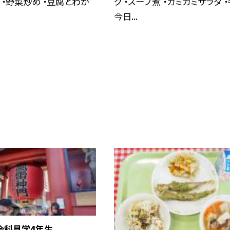
 ・野菜炒め ・豆腐とわか
グ ・スープ煮 ・カミカミサラダ 
今日...
 社会科見学4年生