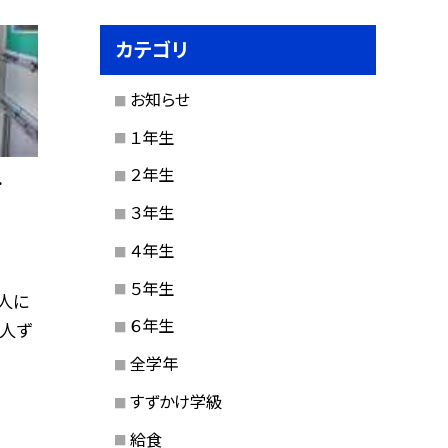
カテゴリ
お知らせ
１年生
２年生
…
３年生
４年生
５年生
人に
６年生
一人ず
全学年
すずかけ学級
給食