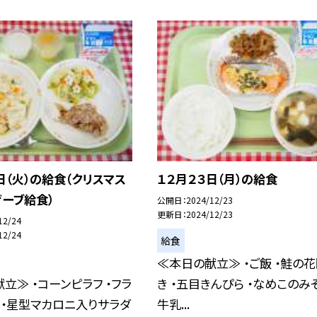
日（火）の給食（クリスマス
１２月２３日（月）の給食
ーブ給食）
公開日
2024/12/23
更新日
2024/12/23
12/24
12/24
給食
≪本日の献立≫ ・ご飯 ・鮭の
立≫ ・コーンピラフ ・フラ
き ・五目きんぴら ・なめこのみそ
 ・星型マカロニ入りサラダ
牛乳...