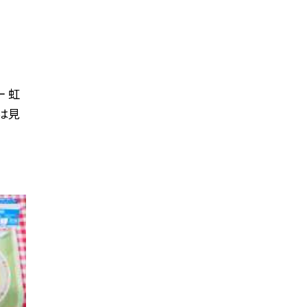
 虹
組は見