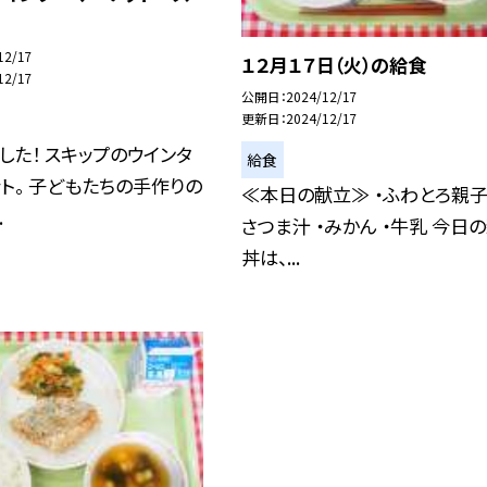
12/17
１２月１７日（火）の給食
12/17
公開日
2024/12/17
更新日
2024/12/17
した！ スキップのウインタ
給食
ト。 子どもたちの手作りの
≪本日の献立≫ ・ふわとろ親子
.
さつま汁 ・みかん ・牛乳 今日
丼は、...