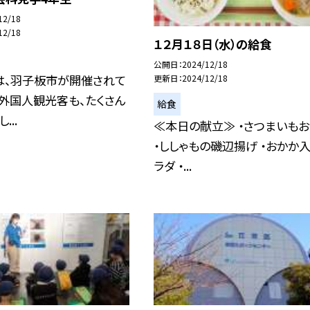
12/18
12/18
１２月１８日（水）の給食
公開日
2024/12/18
は、羽子板市が開催されて
更新日
2024/12/18
 外国人観光客も、たくさん
給食
...
≪本日の献立≫ ・さつまいも
・ししゃもの磯辺揚げ ・おかか
ラダ ・...