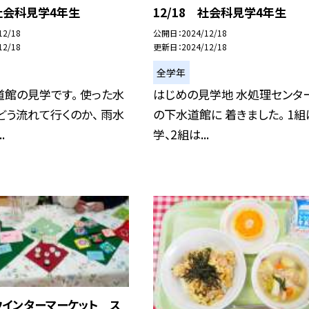
 社会科見学4年生
12/18 社会科見学4年生
12/18
公開日
2024/12/18
12/18
更新日
2024/12/18
全学年
館の見学です。 使った水
はじめの見学地 水処理センター
どう流れて行くのか、 雨水
の下水道館に 着きました。 1
.
学、2組は...
 ウインターマーケット ス