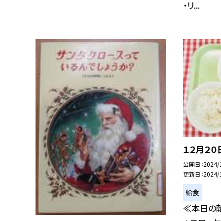
・リ...
１２月２０
公開日
2024/
更新日
2024/
給食
≪本日の献