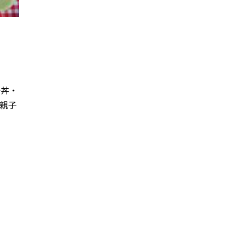
丼 ・
の親子