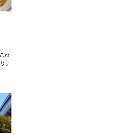
おこわ
入りサ