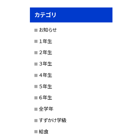
カテゴリ
お知らせ
１年生
２年生
３年生
４年生
５年生
６年生
全学年
すずかけ学級
給食