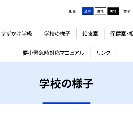
配色
通常
白地
黒地
文字
すずかけ学級
学校の様子
給食室
保健室・
要小緊急時対応マニュアル
リンク
学校の様子