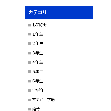
カテゴリ
お知らせ
１年生
２年生
３年生
４年生
５年生
６年生
全学年
すずかけ学級
給食