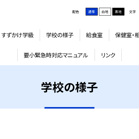
配色
通常
白地
黒地
文字
すずかけ学級
学校の様子
給食室
保健室・
要小緊急時対応マニュアル
リンク
学校の様子