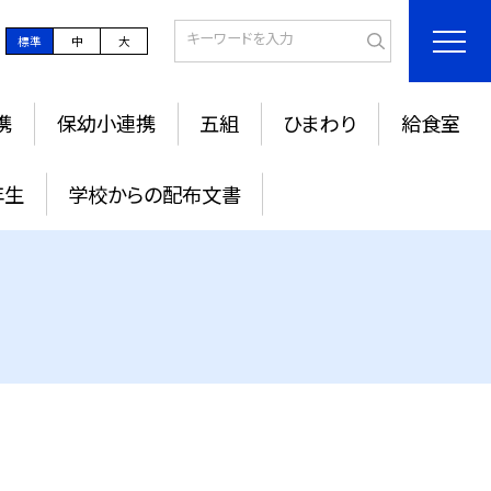
標準
中
大
携
保幼小連携
五組
ひまわり
給食室
年生
学校からの配布文書