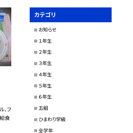
カテゴリ
お知らせ
１年生
２年生
３年生
４年生
５年生
６年生
五組
ル、フ
飯給食
ひまわり学級
全学年