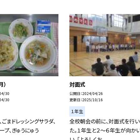
月）
対面式
04/30
公開日
2024/04/26
04/30
更新日
2025/10/16
１年生
、ごまドレッシングサラダ、
全校朝会の前に、対面式を行い
ープ、ぎゅうにゅう
た。１年生と２〜６年生が向か
い、「よろしくお...