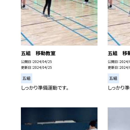
五組 移動教室
五組 移
公開日
2024/04/25
公開日
2024/
更新日
2024/04/25
更新日
2024/
五組
五組
しっかり準備運動です。
しっかり準