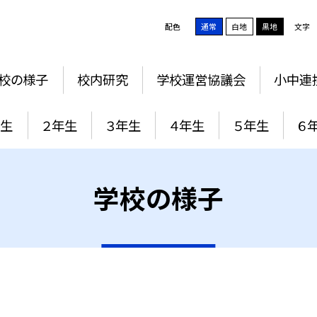
配色
通常
白地
黒地
文字
校の様子
校内研究
学校運営協議会
小中連
年生
２年生
３年生
４年生
５年生
６
学校の様子