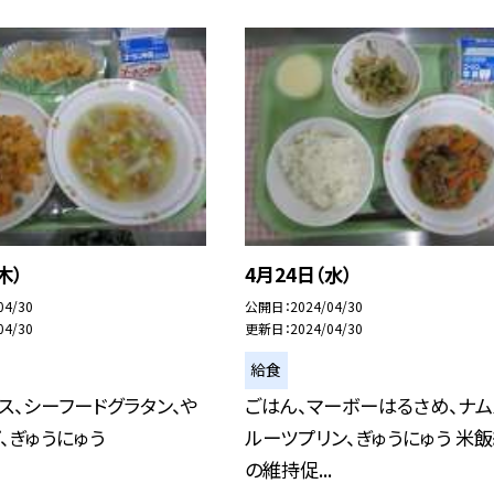
木）
4月24日（水）
04/30
公開日
2024/04/30
04/30
更新日
2024/04/30
給食
ス、シーフードグラタン、や
ごはん、マーボーはるさめ、ナム
、ぎゅうにゅう
ルーツプリン、ぎゅうにゅう 米
の維持促...