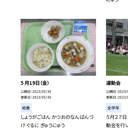
5 月19日（金）
運動会
公開日
2023/05/30
公開日
2023/
更新日
2023/05/30
更新日
2023/
給食
全学年
しょうがごはん かつおのなんばんづ
５月２７日
け ぐるに ぎゅうにゅう
動会を行い