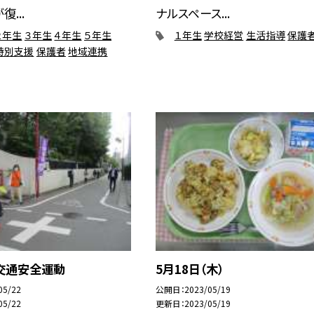
...
ナルスペース...
２年生
３年生
４年生
５年生
１年生
学校経営
生活指導
保護
特別支援
保護者
地域連携
交通安全運動
5月18日（木）
05/22
公開日
2023/05/19
05/22
更新日
2023/05/19