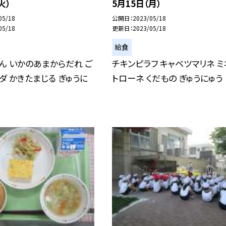
火）
5月15日（月）
05/18
公開日
2023/05/18
05/18
更新日
2023/05/18
給食
ん いかのあまからだれ ご
チキンピラフ キャベツマリネ ミ
ダ かきたまじる ぎゅうに
トローネ くだもの ぎゅうにゅう