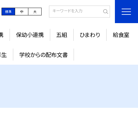
標準
中
大
携
保幼小連携
五組
ひまわり
給食室
年生
学校からの配布文書