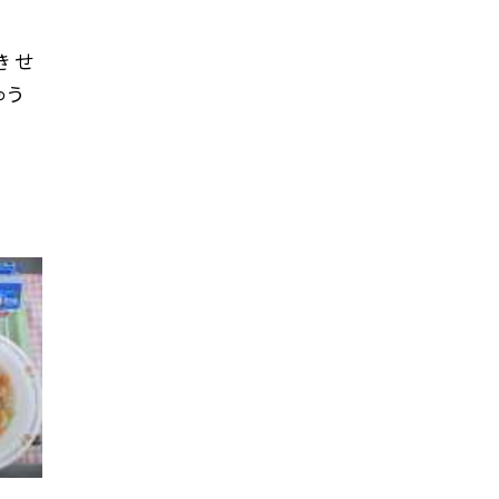
き せ
ゅう