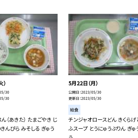
火）
5月22日（月）
05/30
公開日
2023/05/30
05/30
更新日
2023/05/30
給食
ん（あきた） たまごやき じ
チンジャオロースどん きくらげ
きんぴら みそしる ぎゅう
ふスープ とうにゅうぷりん ぎゅ
う