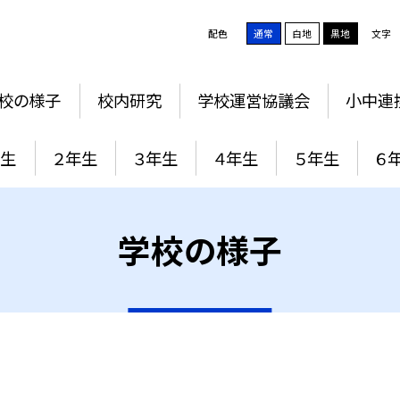
配色
通常
白地
黒地
文字
校の様子
校内研究
学校運営協議会
小中連
年生
２年生
３年生
４年生
５年生
６
学校の様子