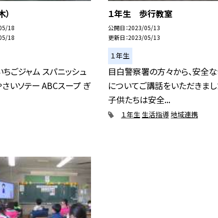
木）
１年生 歩行教室
05/18
公開日
2023/05/13
05/18
更新日
2023/05/13
１年生
いちごジャム スパニッシュ
目白警察署の方々から、安全な
やさいソテー ABCスープ ぎ
についてご講話をいただきまし
子供たちは安全...
１年生
生活指導
地域連携