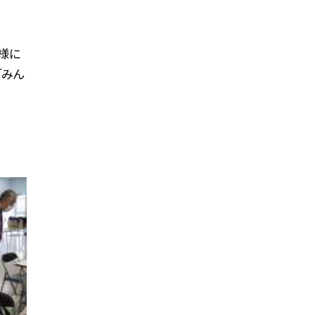
様に
「みん