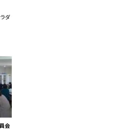
サラダ
員会