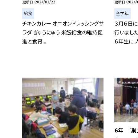
更新日
2024/03/22
更新日
2024/
給食
全学年
チキンカレー オニオンドレッシングサ
３月６日
ラダ ぎゅうにゅう 米飯給食の維持促
行いました
進と食育...
６年生にプレ
６年 「巣