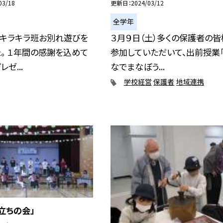
03/18
更新日
2024/03/12
全学年
にキラキラ班お別れ遊びを
３月９日（土）多くの保護者の皆
。 １年間の感謝を込めて
参加していただいて、出前授業
ゼ...
なでまなぼう...
学校経営
保護者
地域連携
立ちの会」