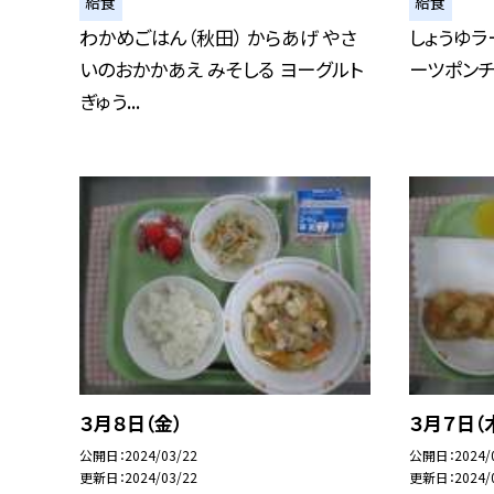
給食
給食
わかめごはん（秋田） からあげ やさ
しょうゆラ
いのおかかあえ みそしる ヨーグルト
ーツポンチ
ぎゅう...
３月８日（金）
３月７日（
公開日
2024/03/22
公開日
2024/
更新日
2024/03/22
更新日
2024/