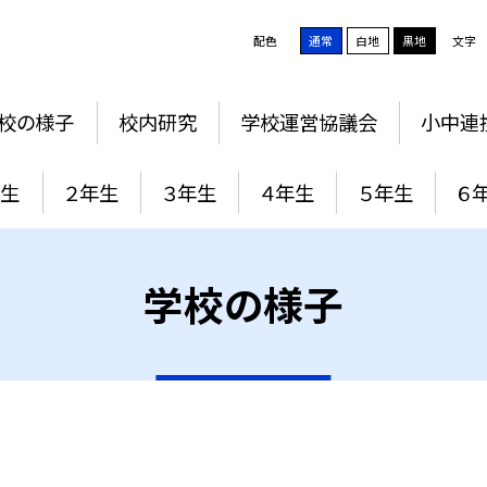
配色
通常
白地
黒地
文字
校の様子
校内研究
学校運営協議会
小中連
年生
２年生
３年生
４年生
５年生
６
学校の様子