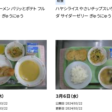
給食
ーメン パリッとポテト フル
ハヤシライス やさいチップスい
 ぎゅうにゅう
ダ サイダーゼリー ぎゅうにゅう
木）
３月６日（水）
03/22
公開日
2024/03/22
03/22
更新日
2024/03/22