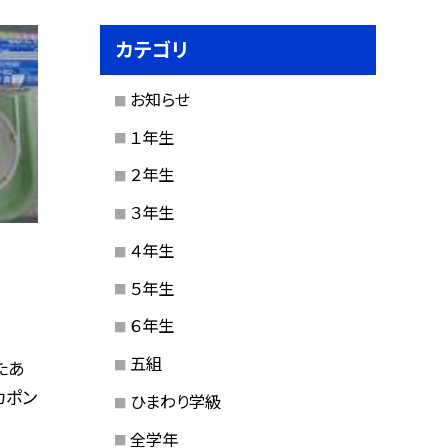
カテゴリ
お知らせ
１年生
２年生
３年生
４年生
５年生
６年生
五組
たあ
カポン
ひまわり学級
全学年