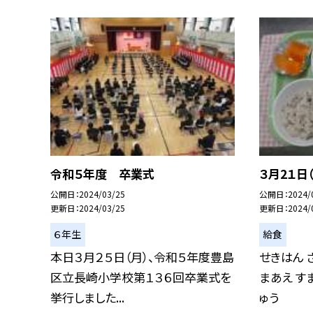
令和５年度 卒業式
３月2１日
公開日
2024/03/25
公開日
2024/
更新日
2024/03/25
更新日
2024/
６年生
給食
本日３月２５日（月）、令和５年度豊島
せきはん 
区立長崎小学校第１３６回卒業式を
まあえ す
挙行しました...
ゅう