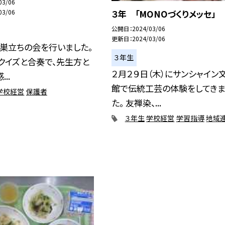
03/06
３年 「MONOづくりメッセ」
03/06
公開日
2024/03/06
更新日
2024/03/06
巣立ちの会を行いました。
３年生
クイズと合奏で、先生方と
２月２９日（木）にサンシャイン
..
館で伝統工芸の体験をしてきま
学校経営
保護者
た。 友禅染、...
３年生
学校経営
学習指導
地域