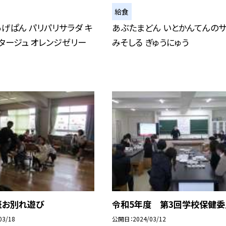
給食
げぱん パリパリサラダ キ
あぶたまどん いとかんてんの
タージュ オレンジゼリー
みそしる ぎゅうにゅう
班お別れ遊び
令和5年度 第3回学校保健委
03/18
公開日
2024/03/12