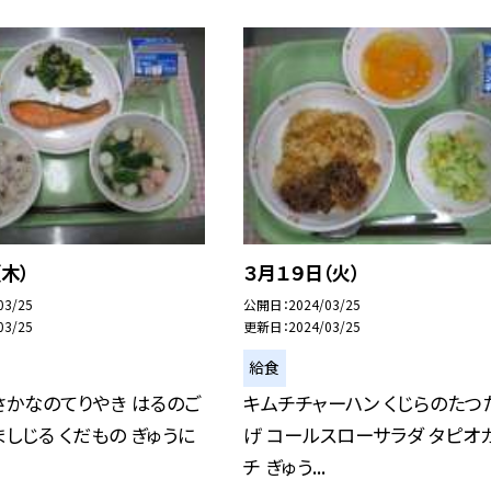
（木）
３月１９日（火）
03/25
公開日
2024/03/25
03/25
更新日
2024/03/25
給食
さかなのてりやき はるのご
キムチチャーハン くじらのたつ
ましじる くだもの ぎゅうに
げ コールスローサラダ タピオ
チ ぎゅう...