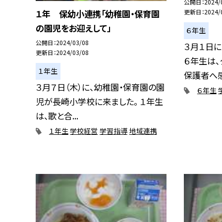
公開日
2024/
１年 保幼小連携「幼稚園・保育園
更新日
2024/
の園児をお迎えして」
６年生
公開日
2024/03/08
３月１日に
更新日
2024/03/08
６年生は、
１年生
保護者へ感.
３月７日（木）に、幼稚園・保育園の園
６年生
児が長崎小学校に来ました。 １年生
は、歌と合...
１年生
学校経営
学習指導
地域連携