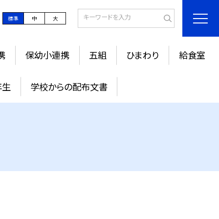
標準
中
大
携
保幼小連携
五組
ひまわり
給食室
年生
学校からの配布文書